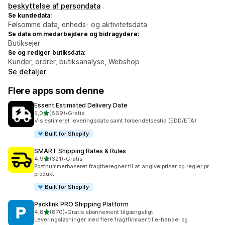
beskyttelse af persondata
.
Se kundedata:
Følsomme data, enheds- og aktivitetsdata
Se data om medarbejdere og bidragydere:
Butiksejer
Se og rediger butiksdata:
Kunder, ordrer, butiksanalyse, Webshop
Se detaljer
Flere apps som denne
Essent Estimated Delivery Date
ud af 5 stjerner
5,0
(869)
•
Gratis
869 anmeldelser i alt
Vis estimeret leveringsdato samt forsendelsestid (EDD/ETA)
Built for Shopify
SMART Shipping Rates & Rules
ud af 5 stjerner
4,9
(321)
•
Gratis
321 anmeldelser i alt
Postnummerbaseret fragtberegner til at angive priser og regler pr.
produkt
Built for Shopify
Packlink PRO Shipping Platform
ud af 5 stjerner
4,8
(870)
•
Gratis abonnement tilgængeligt
870 anmeldelser i alt
Leveringsløsninger med flere fragtfirmaer til e-handel og