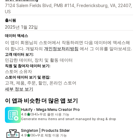
7124 Salem Fields Blvd, PMB #114, Fredericksburg, VA, 22407,
US
출시됨
2025년 1월 22일
데이터 액세스
이 앱이 회원님의 스토어에서 작동하려면 다음 데이터에 액세스해
야 합니다. 개발자의
개인정보처리방침
에서 그 이유를 알아보세요.
고객 데이터 보기:
민감한 데이터, 장치 및 활동 데이터
직원 및 참여자 데이터 보기:
스토어 소유자
스토어 데이터 보기 및 편집:
고객, 제품, 주문, 할인, 온라인 스토어
세부 정보 보기
이 앱과 비슷한 더 많은 앱 보기
Hukify ‑ Mega Menu Creator Pro
별 5개 중
4.8
(94)
•
무료 플랜 사용 가능
총 리뷰 94개
Generate menu items and smart managed by drag & drop
Singleton | Products Slider
별 5개 중
4.9
(9)
•
무료 체험 이용 가능
총 리뷰 9개