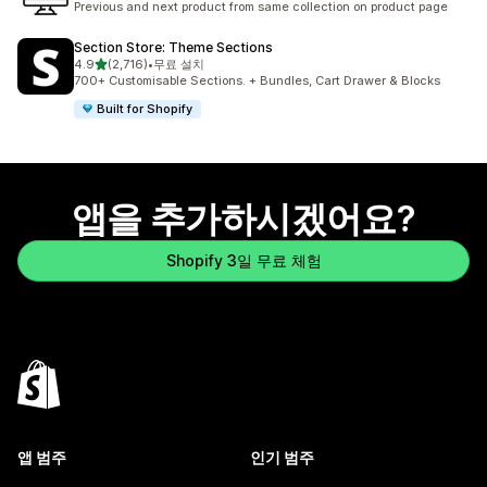
Previous and next product from same collection on product page
Section Store: Theme Sections
별 5개 중
4.9
(2,716)
•
무료 설치
총 리뷰 2716개
700+ Customisable Sections. + Bundles, Cart Drawer & Blocks
Built for Shopify
앱을 추가하시겠어요?
Shopify 3일 무료 체험
앱 범주
인기 범주