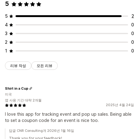
5
5
2
4
0
3
0
2
0
1
0
리뷰 작성
모든 리뷰
Shirt in a Cup
미국
앱 사용 기간 대략 2개월
2025년 4월 24일
I love this app for tracking event and pop up sales. Being able
to set a coupon code for an event is nice too.
답글 CNR Consulting개 2026년 1월 16일
Thank you for your feedback!