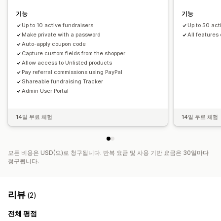
기능
기능
Up to 10 active fundraisers
Up to 50 act
Make private with a password
All features 
Auto-apply coupon code
Capture custom fields from the shopper
Allow access to Unlisted products
Pay referral commissions using PayPal
Shareable fundraising Tracker
Admin User Portal
14일 무료 체험
14일 무료 체험
모든 비용은 USD(으)로 청구됩니다. 반복 요금 및 사용 기반 요금은 30일마다
청구됩니다.
리뷰
(2)
전체 평점