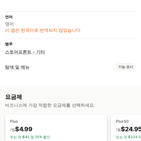
언어
영어
이 앱은 한국어로 번역되지 않았습니다
범주
스토어프론트 - 기타
탐색 및 메뉴
기능 표시
메뉴 스타일
플로팅 버튼
요금제
검색
비즈니스에 가장 적합한 요금제를 선택하세요.
고정식 탐색 표시줄
맞춤 설정
Plus
Plus50
$4.99
$24.9
색상 및 글꼴
배지 및 라벨
HTML
분석
/월
/월
또는 연 $45 및 25% 할인
또는 연 $224.5