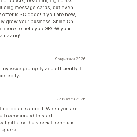
 products, beautiful, high class
cluding message cards, but even
offer is SO good! If you are new,
ally grow your business. Shine On
en more to help you GROW your
 amazing!
19 พฤษภาคม 2026
y issue promptly and efficiently. I
orrectly.
27 เมษายน 2026
to product support. When you are
re I recommend to start.
at gifts for the special people in
 special.