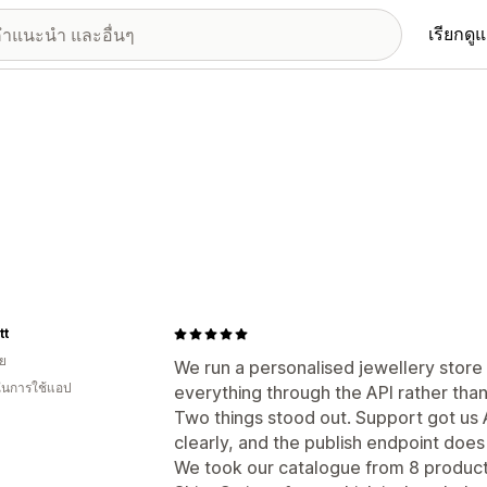
เรียกดู
tt
ีย
We run a personalised jewellery store
 ในการใช้แอป
everything through the API rather tha
Two things stood out. Support got us
clearly, and the publish endpoint does
We took our catalogue from 8 products 