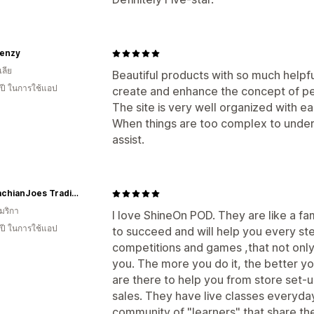
renzy
ลีย
Beautiful products with so much helpfu
 ปี ในการใช้แอป
create and enhance the concept of pe
The site is very well organized with ea
When things are too complex to unders
assist.
AppalachianJoes Trading Company
มริกา
I love ShineOn POD. They are like a f
 ปี ในการใช้แอป
to succeed and will help you every st
competitions and games ,that not only
you. The more you do it, the better y
are there to help you from store set-u
sales. They have live classes everyd
community of "learners" that share the