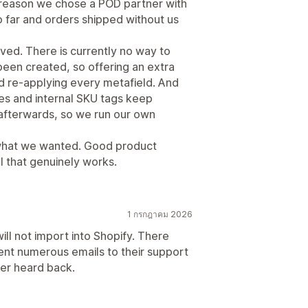
 reason we chose a POD partner with
so far and orders shipped without us
ved. There is currently no way to
 been created, so offering an extra
nd re-applying every metafield. And
ges and internal SKU tags keep
 afterwards, so we run our own
 what we wanted. Good product
I that genuinely works.
1 กรกฎาคม 2026
will not import into Shopify. There
sent numerous emails to their support
er heard back.