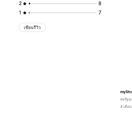
2
8
1
7
เขียนรีวิว
mySho
สหรัฐอเ
4 เดือ