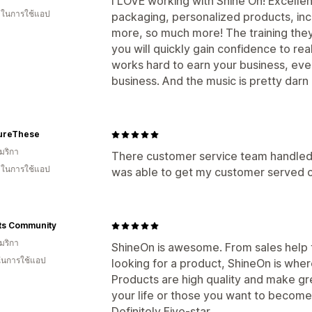
I LOVE working with Shine On! Excellent
น ในการใช้แอป
packaging, personalized products, in
more, so much more! The training they 
you will quickly gain confidence to re
works hard to earn your business, ev
business. And the music is pretty darn
ureThese
มริกา
There customer service team handled m
น ในการใช้แอป
was able to get my customer served c
ts Community
มริกา
ShineOn is awesome. From sales help 
 ในการใช้แอป
looking for a product, ShineOn is whe
Products are high quality and make gre
your life or those you want to become
Definitely Five-star.