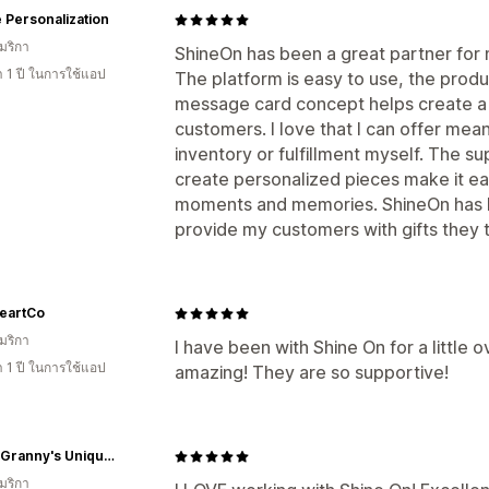
 Personalization
มริกา
ShineOn has been a great partner for 
 1 ปี ในการใช้แอป
The platform is easy to use, the produc
message card concept helps create a
customers. I love that I can offer mea
inventory or fulfillment myself. The su
create personalized pieces make it eas
moments and memories. ShineOn has he
provide my customers with gifts they t
eartCo
มริกา
I have been with Shine On for a little 
 1 ปี ในการใช้แอป
amazing! They are so supportive!
Funky Granny's Unique Boutique
มริกา