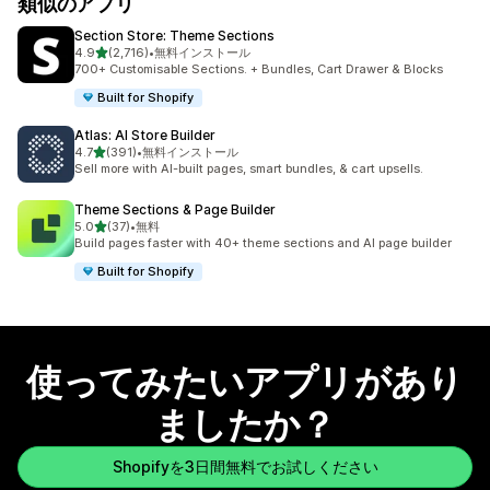
類似のアプリ
Section Store: Theme Sections
5つ星中
4.9
(2,716)
•
無料インストール
合計レビュー数：2716件
700+ Customisable Sections. + Bundles, Cart Drawer & Blocks
Built for Shopify
Atlas: AI Store Builder
5つ星中
4.7
(391)
•
無料インストール
合計レビュー数：391件
Sell more with AI-built pages, smart bundles, & cart upsells.
Theme Sections & Page Builder
5つ星中
5.0
(37)
•
無料
合計レビュー数：37件
Build pages faster with 40+ theme sections and AI page builder
Built for Shopify
使ってみたいアプリがあり
ましたか？
Shopifyを3日間無料でお試しください