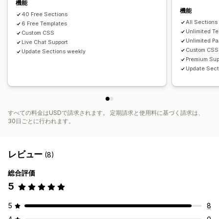
編集ツール
要素
テンプレート
グローバルスタイル
機能
機能
カスタムフォント
翻訳
遅延読み込み
40 Free Sections
All Sections
6 Free Templates
Unlimited T
Custom CSS
Unlimited P
Live Chat Support
Custom CSS
Update Sections weekly
Premium Sup
Update Sect
すべての料金はUSDで請求されます。 定期請求と使用料に基づく請求は、
30日ごとに行われます。
レビュー
(8)
総合評価
5
5
8