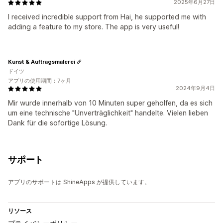
2025年6月27日
I received incredible support from Hai, he supported me with
adding a feature to my store. The app is very useful!
Kunst & Auftragsmalerei
ドイツ
アプリの使用期間：7ヶ月
2024年9月4日
Mir wurde innerhalb von 10 Minuten super geholfen, da es sich
um eine technische "Unverträglichkeit" handelte. Vielen lieben
Dank für die sofortige Lösung.
サポート
アプリのサポートは ShineApps が提供しています。
リソース