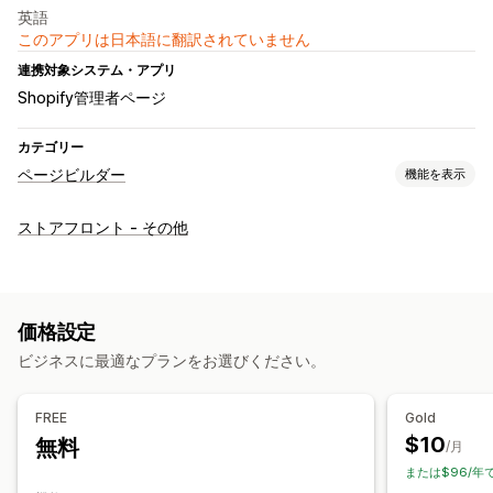
英語
このアプリは日本語に翻訳されていません
連携対象システム・アプリ
Shopify管理者ページ
カテゴリー
ページビルダー
機能を表示
ページの種類
ストアフロント - その他
ランディングページ
ホームページ
商品ページ
コレクション
準備中ページ
ブログ
よくある質問
ヘルプセンターページ
お問い合わせページ
About us (会社概要) ページ
カートページ
価格設定
お礼ページ
クイックビュー
フッター
ポップアップ
フォーム
ビジネスに最適なプランをお選びください。
404ページ
プレスページ
採用情報ページ
法的事項ページ
リンクインバイオページ
レビューページ
価格設定ページ
FREE
Gold
テーマセクション
カスタムページ
$10
無料
/月
ページ管理
または$96/年