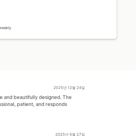
weekly
2025년 12월 24일
e and beautifully designed. The
ssional, patient, and responds
2025년 6월 27일