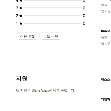
4
0
영국
3
0
앱 사용
2
0
1
0
Kunst 
리뷰 작성
모든 리뷰
독일
앱 사용
지원
리소스
앱 지원은 ShineApps에서 제공합니다.
개발자