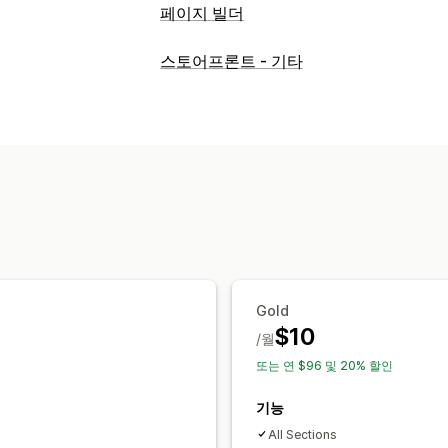
페이지 빌더
페이지 유형
스토어프론트 - 기타
방문 페이지
홈페이지
제품 페이지
컬
지원 센터 페이지
문의 페이지
소개 페
빠른 보기
바닥글
팝업
양식
404 페
법률 정보 페이지
바이오 링크 페이지
사용자 지정 페이지
페이지 관리
편집기 도구
요소
템플릿
글로벌 스타
Gold
$10
/월
또는 연 $96 및 20% 할인
기능
All Sections