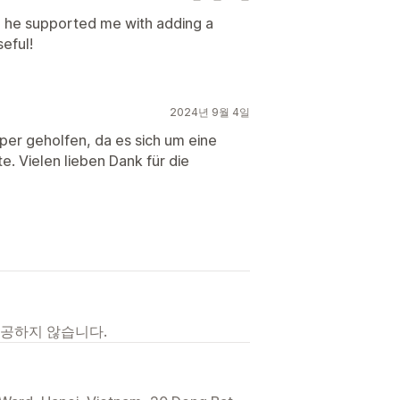
i, he supported me with adding a
seful!
2024년 9월 4일
per geholfen, da es sich um eine
e. Vielen lieben Dank für die
제공하지 않습니다.