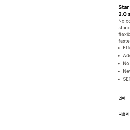
Star
2.0 
No c
stand
flexi
faste
Eff
Add
No 
New
SEO
언어
다음과 