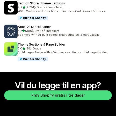
Section Store: Theme Sections
av 5 stjerner
4,9
(2 714)
•
Gratis å installere
Totalt 2714 omtaler
700+ Customisable Sections. + Bundles, Cart Drawer & Blocks
Built for Shopify
Atlas: AI Store Builder
av 5 stjerner
4,7
(390)
•
Gratis å installere
Totalt 390 omtaler
Sell more with AI-built pages, smart bundles, & cart upsells.
Theme Sections & Page Builder
av 5 stjerner
5,0
(38)
•
Gratis
Totalt 38 omtaler
Build pages faster with 40+ theme sections and AI page builder
Built for Shopify
Vil du legge til en app?
Prøv Shopify gratis i tre dager