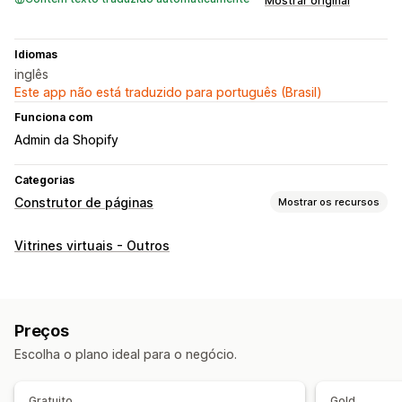
Mostrar original
Idiomas
inglês
Este app não está traduzido para português (Brasil)
Funciona com
Admin da Shopify
Categorias
Construtor de páginas
Mostrar os recursos
Tipos de páginas
Vitrines virtuais - Outros
Páginas de destino
Páginas iniciais
Páginas de produtos
Coleções
Páginas de futuros lançamentos
Blogs
Perguntas frequentes
Páginas de centrais de ajuda
Preços
Páginas de contato
Páginas "Quem somos"
Escolha o plano ideal para o negócio.
Páginas de carrinhos
Páginas de agradecimento
Visão rápida
Rodapés
Pop-ups
Formulários
Páginas 404
Gratuito
Gold