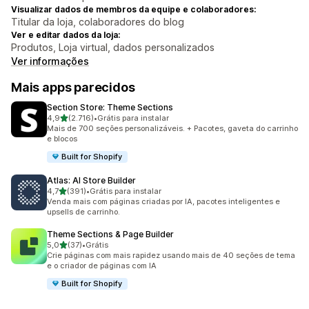
Visualizar dados de membros da equipe e colaboradores:
Titular da loja, colaboradores do blog
Ver e editar dados da loja:
Produtos, Loja virtual, dados personalizados
Ver informações
Mais apps parecidos
Section Store: Theme Sections
de 5 estrelas
4,9
(2.716)
•
Grátis para instalar
2716 avaliações ao todo
Mais de 700 seções personalizáveis. + Pacotes, gaveta do carrinho
e blocos
Built for Shopify
Atlas: AI Store Builder
de 5 estrelas
4,7
(391)
•
Grátis para instalar
391 avaliações ao todo
Venda mais com páginas criadas por IA, pacotes inteligentes e
upsells de carrinho.
Theme Sections & Page Builder
de 5 estrelas
5,0
(37)
•
Grátis
37 avaliações ao todo
Crie páginas com mais rapidez usando mais de 40 seções de tema
e o criador de páginas com IA
Built for Shopify