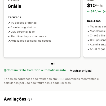
Páginas de imprensa
Páginas de carreiras
$10
Grátis
/mês
Páginas de informações jurídicas
Página de link na bio
ou $96/ano (e
Página de avaliações
Páginas de preços
Recursos
Seções de temas
Páginas personalizadas
Recursos
40 seções gratuitas
Todas as se
6 modelos gratuitos
Gerenciamento de páginas
Modelos ilim
CSS personalizado
Ferramenta de edição
Elementos
Modelos
Criação ilim
Atendimento por chat ao vivo
CSS persona
Estilos globais
Fontes personalizadas
Tradução
Atualização semanal de seções
Atendiment
Carregamento lento
Atualização
Contém texto traduzido automaticamente
Mostrar original
Todas as cobranças são faturadas em USD. Cobranças recorrentes e
calculadas por uso são faturadas a cada 30 dias.
Avaliações
(8)