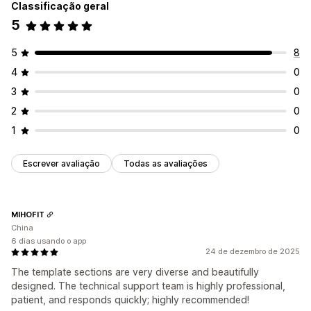
Classificação geral
5
5
8
4
0
3
0
2
0
1
0
Escrever avaliação
Todas as avaliações
MIHOFIT
China
6 dias usando o app
24 de dezembro de 2025
The template sections are very diverse and beautifully
designed. The technical support team is highly professional,
patient, and responds quickly; highly recommended!