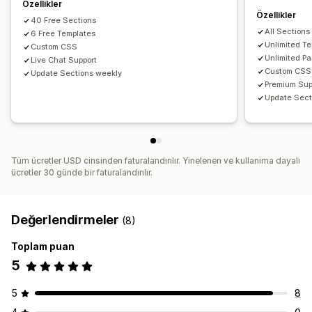
Özellikler
Özellikler
Sayfaları yönetme
40 Free Sections
All Sections
6 Free Templates
Düzenleyici aracı
Öğeler
Şablonlar
Genel stiller
Unlimited T
Custom CSS
Özel yazı tipleri
Çeviri
Tembel yükleme
Unlimited P
Live Chat Support
Custom CSS
Update Sections weekly
Premium Sup
Update Sect
Tüm ücretler USD cinsinden faturalandırılır. Yinelenen ve kullanıma dayalı
ücretler 30 günde bir faturalandırılır.
Değerlendirmeler
(8)
Toplam puan
5
5
8