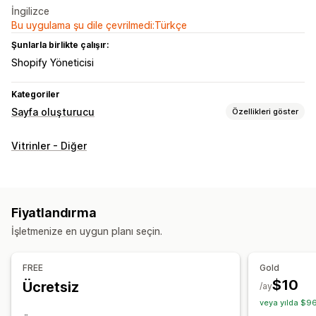
İngilizce
Bu uygulama şu dile çevrilmedi:Türkçe
Şunlarla birlikte çalışır:
Shopify Yöneticisi
Kategoriler
Sayfa oluşturucu
Özellikleri göster
Sayfa türleri
Vitrinler - Diğer
Açılış sayfaları
Ana sayfalar
Ürün sayfaları
Koleksiyonlar
Çok yakında sayfaları
Bloglar
SSS
Yardım merkezi sayfaları
İletişim sayfaları
Fiyatlandırma
Hakkımızda sayfaları
Sepet sayfaları
Teşekkür sayfaları
İşletmenize en uygun planı seçin.
Hızlı bakış
Alt bilgiler
Açılır pencereler
Formlar
404 sayfaları
Basın sayfaları
Kariyer sayfaları
FREE
Gold
Yasal uyarı sayfaları
Biyografi sayfasında bağlantı
$10
Ücretsiz
/ay
Değerlendirmeler sayfası
Fiyatlandırma sayfaları
veya yılda $96
Tema bölümleri
Özel sayfalar