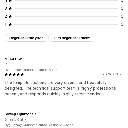
4
0
3
0
2
0
1
0
Değerlendirme yazın
Tüm değerlendirmeler
MIHOFIT
Çin
Uygulamayı kullanma süresi:6 gün
24 Aralık 2025
The template sections are very diverse and beautifully
designed. The technical support team is highly professional,
patient, and responds quickly; highly recommended!
Boxing Fightzone
Birleşik Krallık
Uygulamayı kullanma süresi:Yaklaşık 17 saat