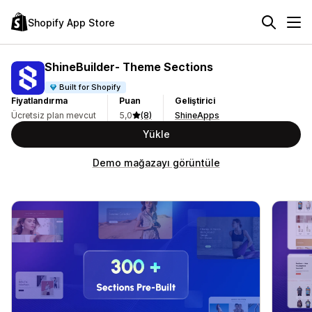
Shopify App Store
ShineBuilder‑ Theme Sections
Built for Shopify
Fiyatlandırma
Puan
Geliştirici
Ücretsiz plan mevcut
5,0
(8)
ShineApps
Yükle
Demo mağazayı görüntüle