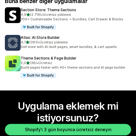
Buna benzer diğer uygulamalar
Section Store: Theme Sections
5 yıldız üzerinden
4,9
(2.719)
•
Ücretsiz yükleme
toplam 2719 değerlendirme
700+ Customisable Sections. + Bundles, Cart Drawer & Blocks
Built for Shopify
Atlas: AI Store Builder
5 yıldız üzerinden
4,7
(391)
•
Ücretsiz yükleme
toplam 391 değerlendirme
Sell more with AI-built pages, smart bundles, & cart upsells.
Theme Sections & Page Builder
5 yıldız üzerinden
5,0
(38)
•
Ücretsiz
toplam 38 değerlendirme
Build pages faster with 40+ theme sections and AI page builder
Built for Shopify
Uygulama eklemek mi
istiyorsunuz?
Shopify'ı 3 gün boyunca ücretsiz deneyin