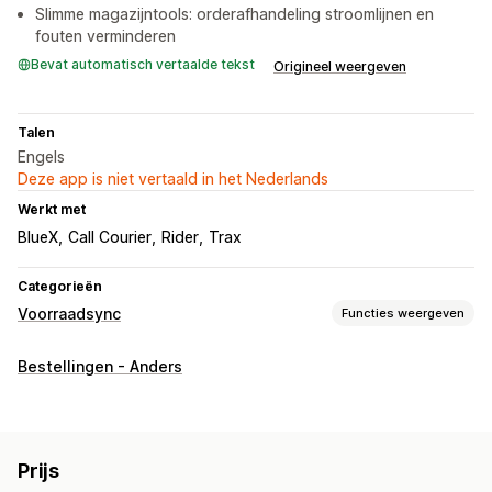
Slimme magazijntools: orderafhandeling stroomlijnen en
fouten verminderen
Bevat automatisch vertaalde tekst
Origineel weergeven
Talen
Engels
Deze app is niet vertaald in het Nederlands
Werkt met
BlueX
Call Courier
Rider
Trax
Categorieën
Voorraadsync
Functies weergeven
Synchronisatietype
Bestellingen - Anders
Automatisch
Meldingen en rapporten
Updates van bestellingen
Status in realtime
Prijs