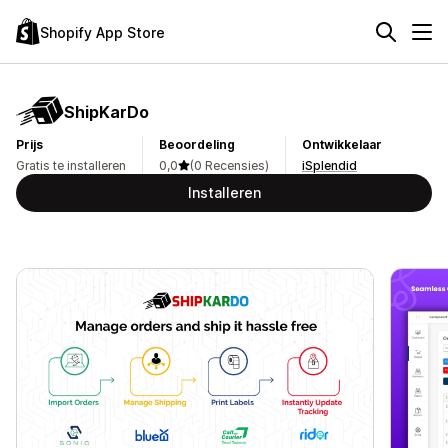
Shopify App Store
ShipKarDo
Prijs
Beoordeling
Ontwikkelaar
Gratis te installeren
0,0
(0 Recensies)
iSplendid
Installeren