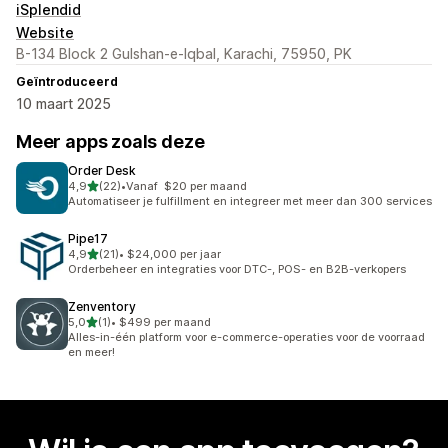
iSplendid
Website
B-134 Block 2 Gulshan-e-Iqbal, Karachi, 75950, PK
Geïntroduceerd
10 maart 2025
Meer apps zoals deze
Order Desk
van 5 sterren
4,9
(22)
•
Vanaf $20 per maand
22 recensies in totaal
Automatiseer je fulfillment en integreer met meer dan 300 services
Pipe17
van 5 sterren
4,9
(21)
•
$24,000 per jaar
21 recensies in totaal
Orderbeheer en integraties voor DTC-, POS- en B2B-verkopers
Zenventory
van 5 sterren
5,0
(1)
•
$499 per maand
1 recensies in totaal
Alles-in-één platform voor e-commerce-operaties voor de voorraad
en meer!