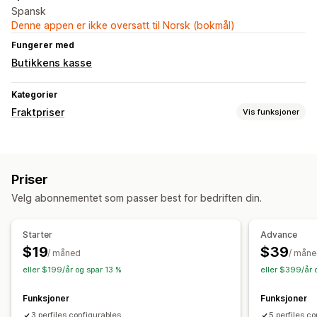
Spansk
Denne appen er ikke oversatt til Norsk (bokmål)
Fungerer med
Butikkens kasse
Kategorier
Fraktpriser
Vis funksjoner
Satsberegning
Transportørbasert
Kundebasert
Avstandsbasert
Priser
Produktbasert
Antallsbasert
Vektbasert
Multi-zone
Velg abonnementet som passer best for bedriften din.
Tilpasning
Leveringstid
Adressevalidering
Starter
Advance
Alternativer for navneendring
Tilpassede regler
$19
$39
/ måned
/ mån
eller $199/år og spar 13 %
eller $399/år 
Funksjoner
Funksjoner
3 perfiles configurables
5 perfiles c