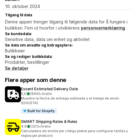
16. oktober 2024
Tilgang til data
Denne appen trenger tilgang til følgende data for å fungere i
butikken. Finn ut hvorfor i utviklerens
personvernerklæring
.
Se kundedata:
Sensitive data, data om enhet og aktivitet
Se data om ansatte og bidragsytere:
Butikkeier
Se og rediger butikkdata:
Produkter, bestillinger
Se detaljer
Flere apper som denne
Essent Estimated Delivery Date
av 5 stjerner
5,0
(869)
•
Gratis
Totalt 869 omtaler
Muestra la fecha de entrega estimada y el tiempo de envío
(EDD/ETA)
Built for Shopify
SMART Shipping Rates & Rules
av 5 stjerner
4,9
(321)
•
Gratis
Totalt 321 omtaler
Calculadora de envíos por código postal para configurar tarifas y
reglas por producto