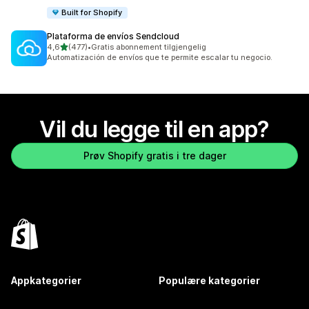
Built for Shopify
Plataforma de envíos Sendcloud
av 5 stjerner
4,6
(477)
•
Gratis abonnement tilgjengelig
Totalt 477 omtaler
Automatización de envíos que te permite escalar tu negocio.
Vil du legge til en app?
Prøv Shopify gratis i tre dager
Appkategorier
Populære kategorier