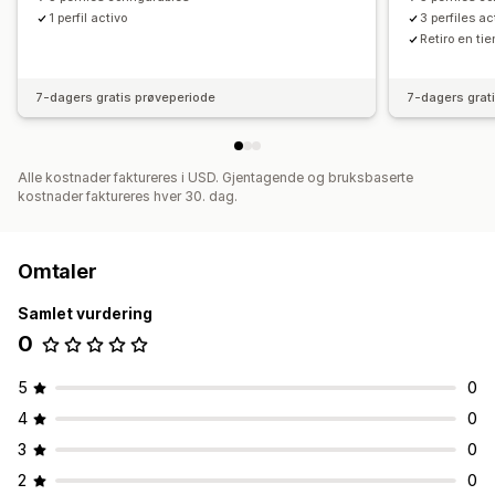
1 perfil activo
3 perfiles ac
Retiro en t
7-dagers gratis prøveperiode
7-dagers grat
Alle kostnader faktureres i USD. Gjentagende og bruksbaserte
kostnader faktureres hver 30. dag.
Omtaler
Samlet vurdering
0
5
0
4
0
3
0
2
0