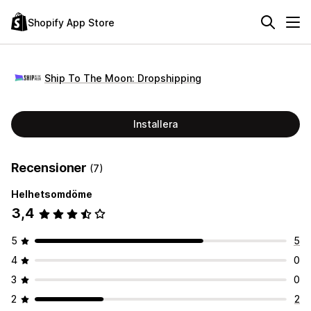
Shopify App Store
Ship To The Moon: Dropshipping
Installera
Recensioner
(7)
Helhetsomdöme
3,4
5
5
4
0
3
0
2
2