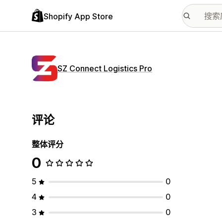
Shopify App Store
SZ Connect Logistics Pro
评论
整体评分
0
5
0
4
0
3
0