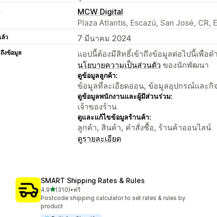
า
MCW Digital
Plaza Atlantis, Escazú, San José, CR,
แล้ว
7 มีนาคม 2024
าถึงข้อมูล
แอปนี้ต้องมีสิทธิ์เข้าถึงข้อมูลต่อไปนี้เพ
นโยบายความเป็นส่วนตัว
ของนักพัฒนา
ดูข้อมูลลูกค้า:
ข้อมูลที่ละเอียดอ่อน, ข้อมูลอุปกรณ์และก
ดูข้อมูลพนักงานและผู้มีส่วนร่วม:
เจ้าของร้าน
ดูและแก้ไขข้อมูลร้านค้า:
ลูกค้า, สินค้า, คำสั่งซื้อ, ร้านค้าออนไลน์
ดูรายละเอียด
SMART Shipping Rates & Rules
เต็ม 5 ดาว
4.9
(310)
•
ฟรี
ทั้งหมด 310 รีวิว
Postcode shipping calculator to set rates & rules by
product