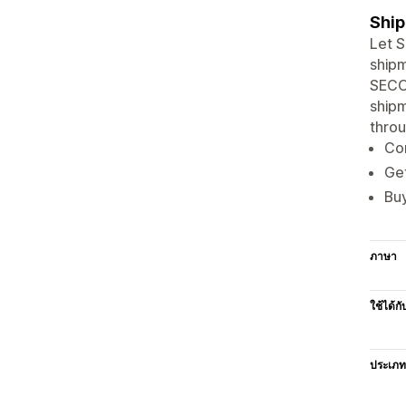
Ship
Let S
shipm
SECON
shipm
throu
Con
Get
Bu
ภาษา
ใช้ได้กั
ประเภท