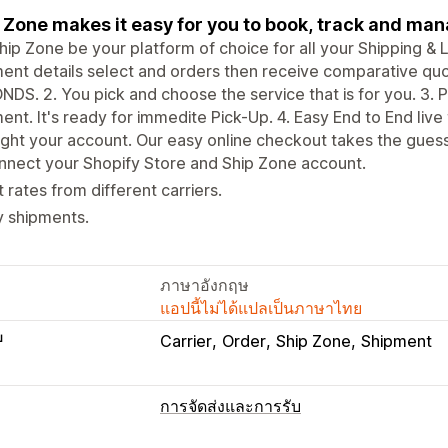
 Zone makes it easy for you to book, track and ma
hip Zone be your platform of choice for all your Shipping & L
ent details select and orders then receive comparative quot
DS. 2. You pick and choose the service that is for you. 3. Pr
ent. It's ready for immedite Pick-Up. 4. Easy End to End live t
ght your account. Our easy online checkout takes the guess
nect your Shopify Store and Ship Zone account.
 rates from different carriers.
y shipments.
ภาษาอังกฤษ
แอปนี้ไม่ได้แปลเป็นภาษาไทย
บ
Carrier
Order
Ship Zone
Shipment
การจัดส่งและการรับ