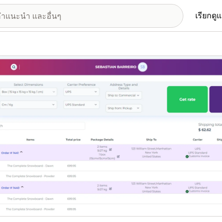
เรียกดู
อรีรูปภาพที่แสดง