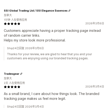
SSI Global Trading Ltd / SSI Elegance Essences
加拿大
1分钟 人在使用应用
2026年3月6日
Customers appreciate having a proper tracking page instead
of random carrier links.
Helps my store look more professional.
Ship24已回复 2026年3月8日
Thanks for your review, we are glad to hear that you and your
customers are enjoying using our branded tracking pages.
Tradesgear
加拿大
2天 人在使用应用
2026年3月4日
As a small brand, I care about how things look. The branded
tracking page makes us feel more legit.
Ship24已回复 2026年3月4日