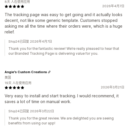
8天 人在使用应用
2026年4月7日
The tracking page was easy to get going and it actually looks
decent, not like some generic template. Customers stopped
asking me all the time where their orders were, which is a huge
relief.
Ship24已回复 2026年4月7日
Thank you for the fantastic review! We’re really pleased to hear that
our Branded Tracking Page is delivering value for you.
Angie's Custom Creations
美国
19天 人在使用应用
2026年3月21日
Very easy to install and start tracking. I would recommend, it
saves a lot of time on manual work.
Ship24已回复 2026年3月22日
Thank you for the great review. We are delighted you are seeing
benefits from using our app!