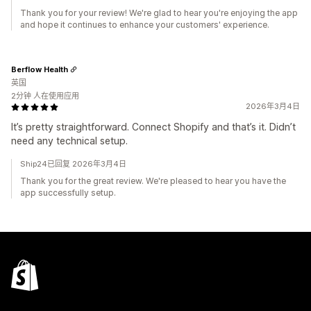
Thank you for your review! We're glad to hear you're enjoying the app
and hope it continues to enhance your customers' experience.
Berflow Health
英国
2分钟 人在使用应用
2026年3月4日
It’s pretty straightforward. Connect Shopify and that’s it. Didn’t
need any technical setup.
Ship24已回复 2026年3月4日
Thank you for the great review. We're pleased to hear you have the
app successfully setup.