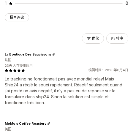
1
0
撰写评论
优化
排序
La Boutique Des Saucissons
法国
23天 人在使用应用
编辑时间：2026年6月4日
Le tracking ne fonctionnait pas avec mondial relay! Mais
Ship24 a réglé le souci rapidement. Réactif seulement quand
j'ai posté un avis negatif, il n'y a pas eu de reponse sur le
formulaire dans ship24. Sinon la solution est simple et
fonctionne très bien.
MoMo's Coffee Roastery
美国