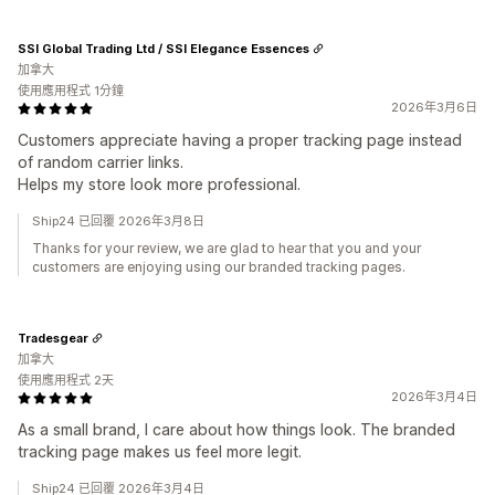
SSI Global Trading Ltd / SSI Elegance Essences
加拿大
使用應用程式 1分鐘
2026年3月6日
Customers appreciate having a proper tracking page instead
of random carrier links.
Helps my store look more professional.
Ship24 已回覆 2026年3月8日
Thanks for your review, we are glad to hear that you and your
customers are enjoying using our branded tracking pages.
Tradesgear
加拿大
使用應用程式 2天
2026年3月4日
As a small brand, I care about how things look. The branded
tracking page makes us feel more legit.
Ship24 已回覆 2026年3月4日