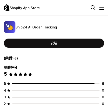
Shopify App Store
Ship24 AI Order Tracking
安裝
評論
(6)
整體評分
5
5
6
4
0
3
0
2
0