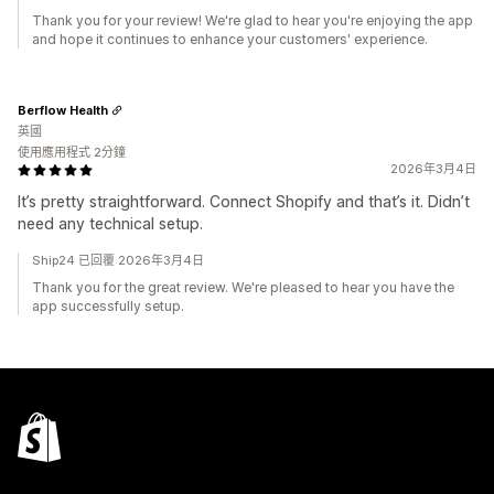
Thank you for your review! We're glad to hear you're enjoying the app
and hope it continues to enhance your customers' experience.
Berflow Health
英國
使用應用程式 2分鐘
2026年3月4日
It’s pretty straightforward. Connect Shopify and that’s it. Didn’t
need any technical setup.
Ship24 已回覆 2026年3月4日
Thank you for the great review. We're pleased to hear you have the
app successfully setup.