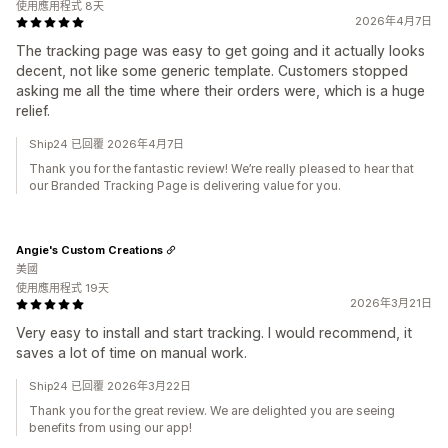
使用應用程式 8天
2026年4月7日
The tracking page was easy to get going and it actually looks
decent, not like some generic template. Customers stopped
asking me all the time where their orders were, which is a huge
relief.
Ship24 已回覆 2026年4月7日
Thank you for the fantastic review! We’re really pleased to hear that
our Branded Tracking Page is delivering value for you.
Angie's Custom Creations
美國
使用應用程式 19天
2026年3月21日
Very easy to install and start tracking. I would recommend, it
saves a lot of time on manual work.
Ship24 已回覆 2026年3月22日
Thank you for the great review. We are delighted you are seeing
benefits from using our app!