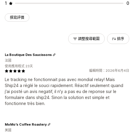
1
0
撰寫評價
調整搜尋範圍
排序
La Boutique Des Saucissons
法國
使用應用程式 23天
編輯時間：2026年6月4日
Le tracking ne fonctionnait pas avec mondial relay! Mais
Ship24 a réglé le souci rapidement. Réactif seulement quand
j'ai posté un avis negatif, il n'y a pas eu de reponse sur le
formulaire dans ship24. Sinon la solution est simple et
fonctionne très bien.
MoMo's Coffee Roastery
美國