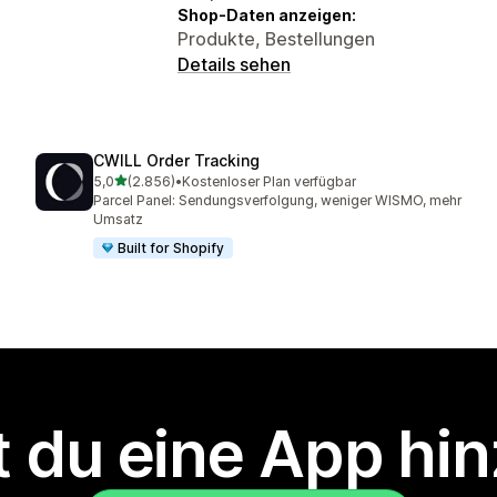
Shop-Daten anzeigen:
Produkte, Bestellungen
Details sehen
CWILL Order Tracking
von 5 Sternen
5,0
(2.856)
•
Kostenloser Plan verfügbar
2856 Rezensionen insgesamt
Parcel Panel: Sendungsverfolgung, weniger WISMO, mehr
Umsatz
Built for Shopify
 du eine App hi