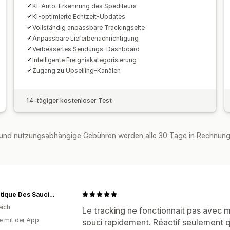
KI-Auto-Erkennung des Spediteurs
KI-optimierte Echtzeit-Updates
Vollständig anpassbare Trackingseite
Anpassbare Lieferbenachrichtigung
Verbessertes Sendungs-Dashboard
Intelligente Ereigniskategorisierung
Zugang zu Upselling-Kanälen
14-tägiger kostenloser Test
und nutzungsabhängige Gebühren werden alle 30 Tage in Rechnung g
La Boutique Des Saucissons
eich
Le tracking ne fonctionnait pas avec m
e mit der App
souci rapidement. Réactif seulement qua