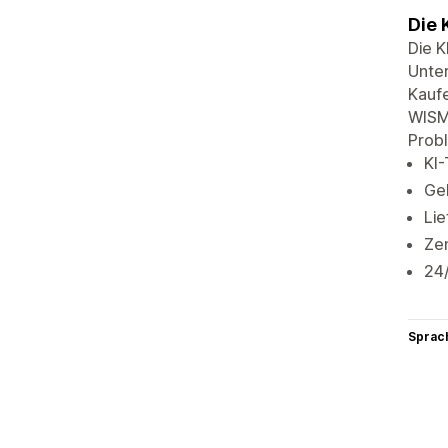
Die 
Die K
Unter
Kaufe
WISMO
Prob
KI
Geb
Li
Ze
24
Sprac