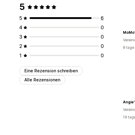
5
5
6
4
0
MoMo'
3
0
Verein
2
0
8 tage
1
0
Eine Rezension schreiben
Alle Rezensionen
Verein
19 tag