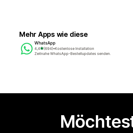
Mehr Apps wie diese
WhatsApp
von 5 Sternen
4,4
(694)
•
Kostenlose Installation
694 Rezensionen insgesamt
Zeitnahe WhatsApp-Bestellupdates senden.
Möchtest