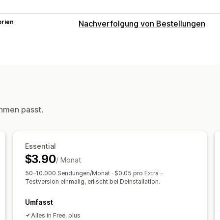
orien
Nachverfolgung von Bestellungen
Tracking
Trackingseite mit Branding
Voraussic
Globales Tracking
Dashboards
Versc
Benachrichtigungen
E-Mail
Benachrichtigungen in Echtzei
hmen passt.
Benutzerdefinierte Benachrichtigung
Essential
$3.90
/ Monat
50–10.000 Sendungen/Monat · $0,05 pro Extra -
Testversion einmalig, erlischt bei Deinstallation.
Umfasst
Alles in Free, plus