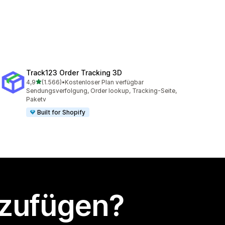
Track123 Order Tracking 3D
von 5 Sternen
4,9
(1.566)
•
Kostenloser Plan verfügbar
1566 Rezensionen insgesamt
Sendungsverfolgung, Order lookup, Tracking-Seite,
Paketv
Built for Shopify
nzufügen?