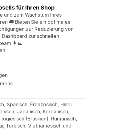
ells für Ihren Shop
sse und zum Wachstum Ihres
en 🚚 Bieten Sie ein optimales
ichtigungen zur Reduzierung von
n Dashboard zur schnellen
eam 👩‍💻
ren
s
ngen
hmens
h, Spanisch, Französisch, Hindi,
ienisch, Japanisch, Koreanisch,
rtugiesisch (Brasilien), Rumänisch,
i, Türkisch, Vietnamesisch und