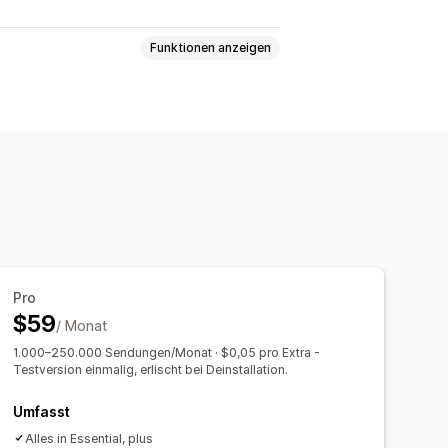
Funktionen anzeigen
htliches Lieferdatum
hiedene Versanddienstleister
API
t
en
Automatisierungen
Pro
$59
/ Monat
1.000–250.000 Sendungen/Monat · $0,05 pro Extra -
Testversion einmalig, erlischt bei Deinstallation.
Umfasst
Alles in Essential, plus