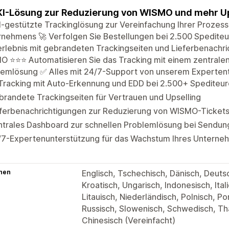
KI-Lösung zur Reduzierung von WISMO und mehr Ups
I-gestützte Trackinglösung zur Vereinfachung Ihrer Proze
nehmens 🚀 Verfolgen Sie Bestellungen bei 2.500 Spediteur
rlebnis mit gebrandeten Trackingseiten und Lieferbenachr
 ⭐️⭐️⭐️ Automatisieren Sie das Tracking mit einem zentrale
lemlösung ✅ Alles mit 24/7-Support von unserem Expertent
-Tracking mit Auto-Erkennung und EDD bei 2.500+ Spediteu
randete Trackingseiten für Vertrauen und Upselling
eferbenachrichtigungen zur Reduzierung von WISMO-Ticket
ntrales Dashboard zur schnellen Problemlösung bei Sendu
/7-Expertenunterstützung für das Wachstum Ihres Unterne
hen
Englisch, Tschechisch, Dänisch, Deutsc
Kroatisch, Ungarisch, Indonesisch, Ital
Litauisch, Niederländisch, Polnisch, Po
Russisch, Slowenisch, Schwedisch, Tha
Chinesisch (Vereinfacht)