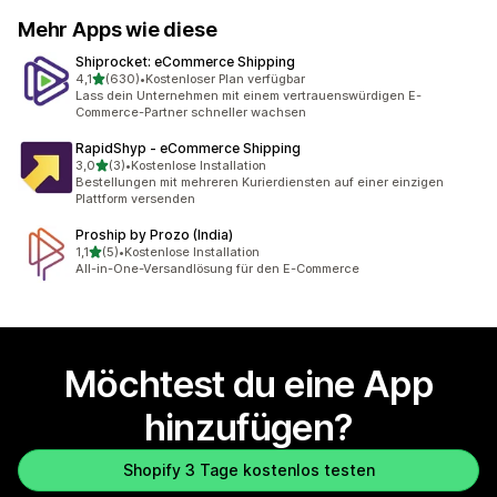
Mehr Apps wie diese
Shiprocket: eCommerce Shipping
von 5 Sternen
4,1
(630)
•
Kostenloser Plan verfügbar
630 Rezensionen insgesamt
Lass dein Unternehmen mit einem vertrauenswürdigen E-
Commerce-Partner schneller wachsen
RapidShyp ‑ eCommerce Shipping
von 5 Sternen
3,0
(3)
•
Kostenlose Installation
3 Rezensionen insgesamt
Bestellungen mit mehreren Kurierdiensten auf einer einzigen
Plattform versenden
Proship by Prozo (India)
von 5 Sternen
1,1
(5)
•
Kostenlose Installation
5 Rezensionen insgesamt
All-in-One-Versandlösung für den E-Commerce
Möchtest du eine App
hinzufügen?
Shopify 3 Tage kostenlos testen