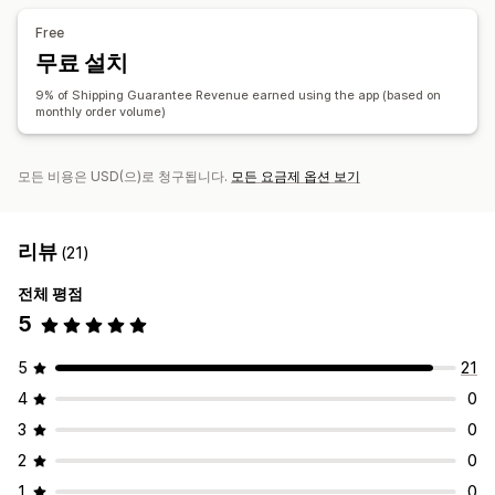
번들
구독 업그레이드
청구 관리
Free
자동 취급
무료 설치
청구 포털
요청 양식
사용자 지정 정책
공급업체 취급
분석
청구 대시보드
추적
이메일 알림
A/B 테스트
클릭률
전환율
추천 실적
최적화 제안
퍼널 추적
9% of Shipping Guarantee Revenue earned using the app (based on
monthly order volume)
모든 비용은 USD(으)로 청구됩니다.
모든 요금제 옵션 보기
리뷰
(21)
전체 평점
5
5
21
4
0
3
0
2
0
1
0