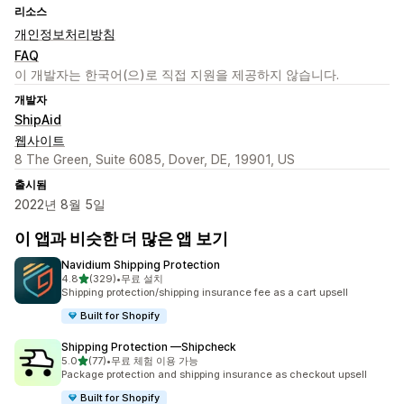
리소스
개인정보처리방침
FAQ
이 개발자는 한국어(으)로 직접 지원을 제공하지 않습니다.
개발자
ShipAid
웹사이트
8 The Green, Suite 6085, Dover, DE, 19901, US
출시됨
2022년 8월 5일
이 앱과 비슷한 더 많은 앱 보기
Navidium Shipping Protection
별 5개 중
4.8
(329)
•
무료 설치
총 리뷰 329개
Shipping protection/shipping insurance fee as a cart upsell
Built for Shopify
Shipping Protection —Shipcheck
별 5개 중
5.0
(77)
•
무료 체험 이용 가능
총 리뷰 77개
Package protection and shipping insurance as checkout upsell
Built for Shopify