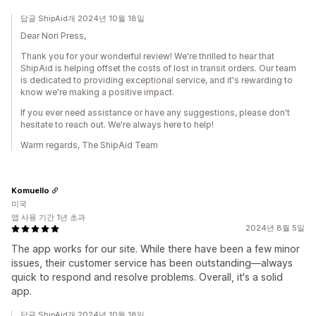
답글 ShipAid개 2024년 10월 18일
Dear Nori Press,
Thank you for your wonderful review! We're thrilled to hear that
ShipAid is helping offset the costs of lost in transit orders. Our team
is dedicated to providing exceptional service, and it's rewarding to
know we're making a positive impact.
If you ever need assistance or have any suggestions, please don't
hesitate to reach out. We're always here to help!
Warm regards, The ShipAid Team
Komuello
미국
앱 사용 기간 1년 초과
2024년 8월 5일
The app works for our site. While there have been a few minor
issues, their customer service has been outstanding—always
quick to respond and resolve problems. Overall, it's a solid
app.
답글 ShipAid개 2024년 10월 18일