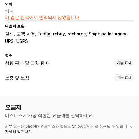
언어
영어
이 앱은 한국어로 번역되지 않았습니다
다음과 호환:
결제
고객 계정
FedEx
rebuy
recharge
Shipping Insurance
UPS
USPS
범주
상향 판매 및 교차 판매
기능 표시
맞춤 설정
보증 및 보험
기능 표시
카트 상향 판매
결제 상향 판매
제품 페이지 상향 판매
적용 범위 유형
공지 사항 표시줄
진행률 표시줄
감사합니다 페이지 상향 판매
배송
도난 패키지
분실 패키지
손상된 패키지
고정 가격
원클릭 추가 기능
고정 카트
카트 서랍
팝업
사용자 지정 CSS
요금제
동적 가격
백분율 가격
반품 및 교환
사용자 지정 HTML
끌어서 놓기 편집기
여러 통화
여러 언어
비즈니스에 가장 적합한 요금제를 선택하세요.
사용자 지정 규칙
옵트인 경험
외부 요금은 Shopify 인보이스와 별도로 ShipAid 명의로 청구될 수 있습니다.
카트 페이지
결제
사용자 지정 위젯
즉석 견적
보장 범위 확인
제안 및 권장 사항
자세히 알아보기
사용자 지정 브랜딩
사용자 지정 상향 판매
매출 공유
보증 기간
배송 보호
무료 기프트
무료 배송
제품 추가 옵션