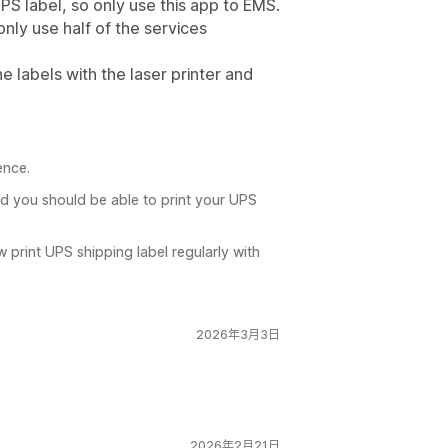
 UPS label, so only use this app to EMS.
only use half of the services
he labels with the laser printer and
ence.
and you should be able to print your UPS
print UPS shipping label regularly with
2026年3月3日
2026年2月21日