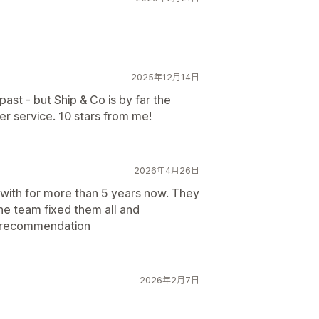
2025年12月14日
ast - but Ship & Co is by far the
r service. 10 stars from me!
2026年4月26日
 with for more than 5 years now. They
he team fixed them all and
g recommendation
2026年2月7日