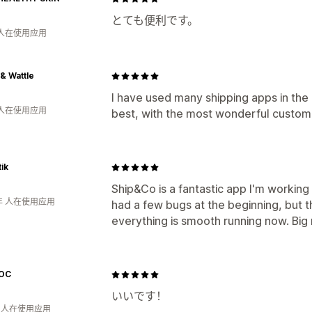
とても便利です。
 人在使用应用
& Wattle
I have used many shipping apps in the p
 人在使用应用
best, with the most wonderful custome
ik
Ship&Co is a fantastic app I'm working
年 人在使用应用
had a few bugs at the beginning, but t
everything is smooth running now. Bi
OC
いいです！
钟 人在使用应用