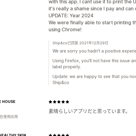
with this app. I cant use it to print the
it's really a shame since I pay and can 
UPDATE: Year 2024
We were finally able to start printing t
using Chrome!
Ship&co已回复 2021年12月29日
We are sorry you hadn't a positive experi
Using Firefox, you'll not have this issue 
label properly.
Update: we are happy to see that you now 
Ship&co
E HOUSE
素晴らしいアプリだと思っています。
人在使用应用
 HEALTHY SKIN