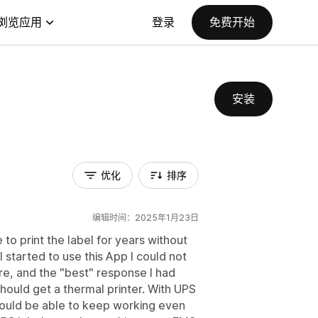
浏览应用
登录
免费开始
安装
优化
排序
编辑时间：2025年1月23日
to print the label for years without
I started to use this App I could not
re, and the "best" response I had
hould get a thermal printer. With UPS
 should be able to keep working even