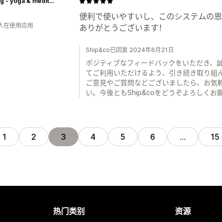
yinyang - yoga & meditation wear
便利で使いやすいし、このシステムの恩
 人在使用应用
ありがとうございます！
Ship&co已回复 2024年6月21日
ポジティブなフィードバックをいただき、
てご利用いただけるよう、引き続き取り組
ご意見やご質問などございましたら、お気
い。今後ともShip&coをどうぞよろしく
1
2
3
4
5
6
…
15
热门类别
资源