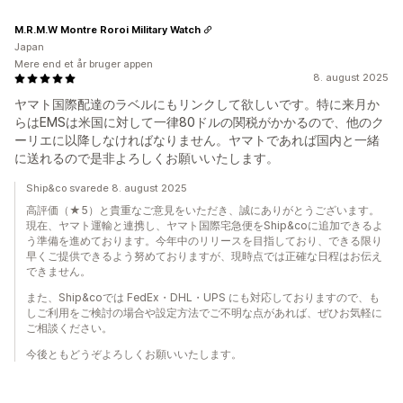
M.R.M.W Montre Roroi Military Watch
Japan
Mere end et år bruger appen
8. august 2025
ヤマト国際配達のラベルにもリンクして欲しいです。特に来月か
らはEMSは米国に対して一律80ドルの関税がかかるので、他のク
ーリエに以降しなければなりません。ヤマトであれば国内と一緒
に送れるので是非よろしくお願いいたします。
Ship&co svarede 8. august 2025
高評価（★5）と貴重なご意見をいただき、誠にありがとうございます。
現在、ヤマト運輸と連携し、ヤマト国際宅急便をShip&coに追加できるよ
う準備を進めております。今年中のリリースを目指しており、できる限り
早くご提供できるよう努めておりますが、現時点では正確な日程はお伝え
できません。
また、Ship&coでは FedEx・DHL・UPS にも対応しておりますので、も
しご利用をご検討の場合や設定方法でご不明な点があれば、ぜひお気軽に
ご相談ください。
今後ともどうぞよろしくお願いいたします。