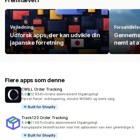
Fremhævet i
Vejledning
Forsendelse
Udforsk apps, der kan udvikle din
Gennemse
japanske forretning
nemt at a
Flere apps som denne
CWILL Order Tracking
ud af 5 stjerner
5,0
(2.856)
•
Gratis abonnement tilgængeligt
2856 anmeldelser i alt
Parcel Panel: ordresporing, mindre WISMO og mere salg
Built for Shopify
Track123 Order Tracking
ud af 5 stjerner
4,9
(1.567)
•
Gratis abonnement tilgængeligt
1567 anmeldelser i alt
Aangepaste besteltracker voor het opbouwen van een geweldige b
Built for Shopify