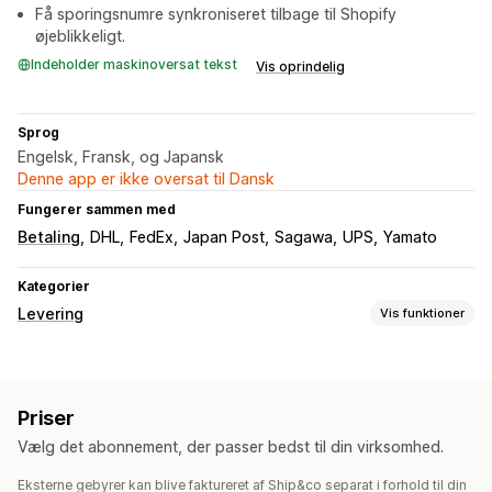
Få sporingsnumre synkroniseret tilbage til Shopify
øjeblikkeligt.
Indeholder maskinoversat tekst
Vis oprindelig
Sprog
Engelsk, Fransk, og Japansk
Denne app er ikke oversat til Dansk
Fungerer sammen med
Betaling
DHL
FedEx
Japan Post
Sagawa
UPS
Yamato
Kategorier
Levering
Vis funktioner
Labels og emballage
Labeloprettelse
Priser
Administration af forsendelser
Vælg det abonnement, der passer bedst til din virksomhed.
Ordresynkronisering
Mailnotifikationer
Ordreopdateringer
Eksterne gebyrer kan blive faktureret af Ship&co separat i forhold til din