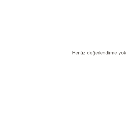
Giyim ve aksesuar
Çanta ve valiz
Ev
Oyuncak ve oyun
Bebek ürünleri
Spo
İş ve ofis
Hırdavat
Tedarik konumları
Almanya
Amerika Birleşik Devletleri
Güney Kore
Hollanda
Japonya
Henüz değerlendirme yok