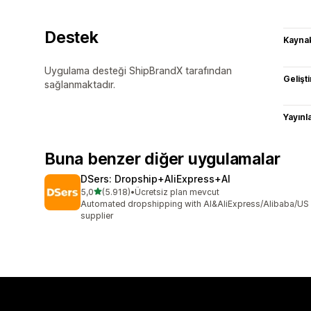
Destek
Kaynak
Uygulama desteği ShipBrandX tarafından
Gelişti
sağlanmaktadır.
Yayın
Buna benzer diğer uygulamalar
DSers: Dropship+AliExpress+AI
5 yıldız üzerinden
5,0
(5.918)
•
Ücretsiz plan mevcut
toplam 5918 değerlendirme
Automated dropshipping with AI&AliExpress/Alibaba/US
supplier