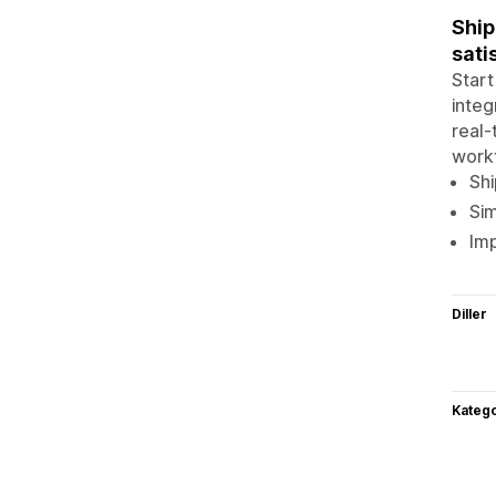
Ship
sati
Start
integ
real-
workf
Shi
Sim
Imp
Diller
Katego