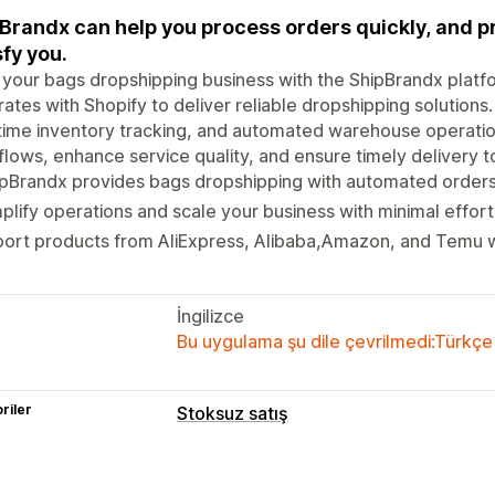
Brandx can help you process orders quickly, and pr
sfy you.
 your bags dropshipping business with the ShipBrandx platf
rates with Shopify to deliver reliable dropshipping solution
time inventory tracking, and automated warehouse operation
lows, enhance service quality, and ensure timely delivery 
pBrandx provides bags dropshipping with automated orders
plify operations and scale your business with minimal effort
ort products from AliExpress, Alibaba,Amazon, and Temu wi
İngilizce
Bu uygulama şu dile çevrilmedi:Türkçe
riler
Stoksuz satış
Satabileceğiniz ürünler