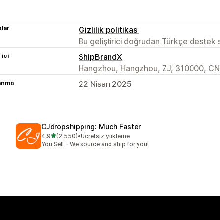
lar
Gizlilik politikası
Bu geliştirici doğrudan Türkçe destek
rici
ShipBrandX
Hangzhou, Hangzhou, ZJ, 310000, CN
lanma
22 Nisan 2025
CJdropshipping: Much Faster
5 yıldız üzerinden
4,9
(2.550)
•
Ücretsiz yükleme
toplam 2550 değerlendirme
You Sell - We source and ship for you!