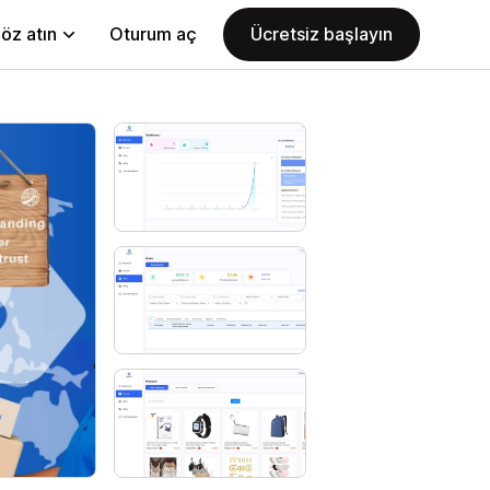
öz atın
Oturum aç
Ücretsiz başlayın