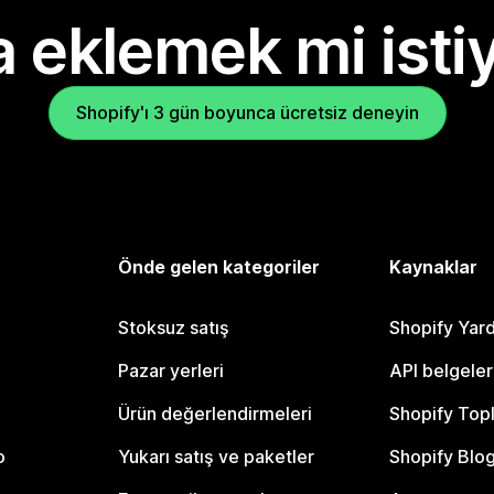
 eklemek mi isti
Shopify'ı 3 gün boyunca ücretsiz deneyin
Önde gelen kategoriler
Kaynaklar
Stoksuz satış
Shopify Yar
Pazar yerleri
API belgeler
Ürün değerlendirmeleri
Shopify Top
o
Yukarı satış ve paketler
Shopify Blo