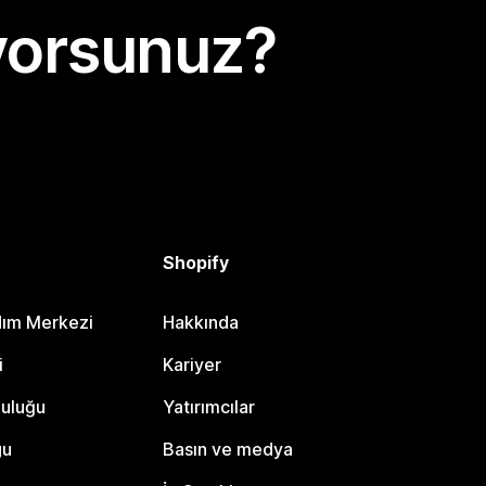
yorsunuz?
Shopify
dım Merkezi
Hakkında
i
Kariyer
luluğu
Yatırımcılar
gu
Basın ve medya