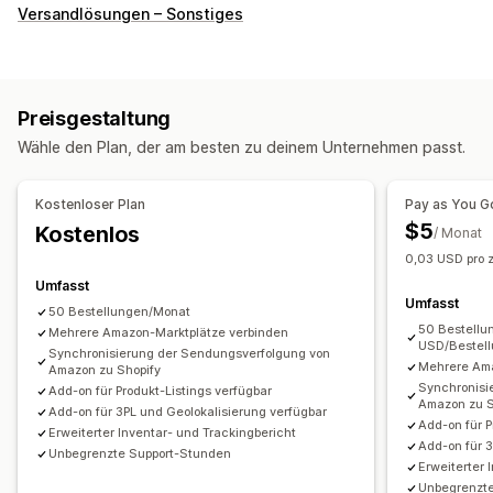
Bestellverwaltung
Versandlösungen – Sonstiges
Fulfillment
Bestell-Routing
Inventarmanagement
Automatische Synchronisierung
SKU-Zuordnung
Preisgestaltung
Wähle den Plan, der am besten zu deinem Unternehmen passt.
Kostenloser Plan
Pay as You G
$5
Kostenlos
/ Monat
0,03 USD pro z
Umfasst
Umfasst
50 Bestellungen/Monat
50 Bestellu
Mehrere Amazon-Marktplätze verbinden
USD/Bestel
Synchronisierung der Sendungsverfolgung von
Mehrere Ama
Amazon zu Shopify
Synchronisi
Add-on für Produkt-Listings verfügbar
Amazon zu S
Add-on für 3PL und Geolokalisierung verfügbar
Add-on für P
Erweiterter Inventar- und Trackingbericht
Add-on für 3
Unbegrenzte Support-Stunden
Erweiterter 
Unbegrenzt