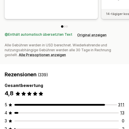
14-tägiger ko
Enthält automatisch übersetzten Text
Original anzeigen
Alle Gebühren werden in USD berechnet. Wiederkehrende und
nutzungsabhängige Gebühren werden alle 30 Tage in Rechnung
gestellt.
Alle Preisoptionen anzeigen
Rezensionen
(339)
Gesamtbewertung
4,8
5
311
4
13
3
0
2
2