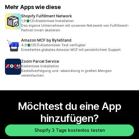
Mehr Apps wie diese
Shopify Fulfillment Network
von 5 Sternen
1,9
(3)
•
Kostenlose Installation
3 Rezensionen insgesamt
Das eigene Unternehmen mit unserem Netzwerk von Fulfillment-
Partner:innen skalieren
Amazon MCF by ByteStand
von 5 Sternen
4,9
(357)
•
Kostenloser Test verfügbar
357 Rezensionen insgesamt
Erweitertes globales Amazon MCF mit persönlichem Support
Zoom Parcel Service
Kostenlose Installation
Bestellverfolgung und -abwicklung in großen Mengen
vereinfachen.
Möchtest du eine App
hinzufügen?
Shopify 3 Tage kostenlos testen