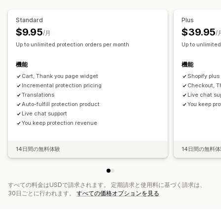
オプトインエクスペリエンス
保証
配送保証
ギフト包装
商品アドオン
自動オプトイン
カートページ
チェックアウト
Standard
Plus
分析
カスタムウィジェット
カスタムブランディング
$9.95
$39.95
/月
/
コンバージョン率
おすすめ情報のパフォーマンス
最適化の提案
カスタムアップセル
Up to unlimited protection orders per month
Up to unlimite
ファネルのパフォーマンス
クレーム管理
機能
機能
カスタムポリシー
Cart, Thank you page widget
Shopify plus
Incremental protection pricing
Checkout, T
Translations
Live chat su
Auto-fulfill protection product
You keep pr
Live chat support
You keep protection revenue
14日間の無料体験
14日間の無料
すべての料金はUSDで請求されます。 定期請求と使用料に基づく請求は、
30日ごとに行われます。
すべての価格オプションを見る