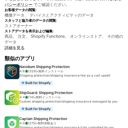
バシーポリシー
でご確認ください。
お客様データの閲覧:
機微データ、 デバイスとアクティビティのデータ
スタッフと協力者のデータの閲覧:
ストアオーナー
ストアデータを表示および編集:
商品、 注文、 Shopify Functions、 オンラインストア、 その他の
データ
詳細を見る
類似のアプリ
Navidium Shipping Protection
5つ星中
4.8
(329)
•
無料インストール
合計レビュー数：329件
Shipping protection/shipping insurance fee as a cart upsell
Built for Shopify
ShipGuard: Shipping Protection
5つ星中
4.4
(14)
•
無料インストール
合計レビュー数：14件
Custom shipping protection/shipping insurance managed by you.
Built for Shopify
Captain Shipping Protection
5つ星中
4.9
(275)
•
無料体験あり
合計レビュー数：275件
Shipping protection/shipping insurance fully controlled by you