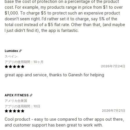
base the cost of protection on a percentage of the product
cost. For example, my products range in price from $1 to over
$1,000. To charge $5 to protect such an expensive product
doesn't seem right. I'd rather set it to charge, say 5% of the
total cost instead of a $5 flat rate. Other than that, (and maybe
I just didn't find it), the app is fantastic.
Lumidex
スペイン
アプリの使用期間：10ヶ月
2026年7月24日
great app and service, thanks to Ganesh for helping
APEX FITNESS
アメリカ合衆国
アプリの使用期間：10日
2026年7月21日
Cool product - easy to use compared to other apps out there,
and customer support has been great to work with.