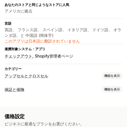
あなたのストアと同じようなストアに人気
アメリカに拠点
言語
英語、 フランス語、 スペイン語、 イタリア語、 ドイツ語、 オラ
ンダ語、と 中国語 (簡体字)
このアプリは日本語に翻訳されていません
連携対象システム・アプリ
チェックアウト
Shopify管理者ページ
カテゴリー
アップセルとクロスセル
機能を表示
カスタマイズ
保証と保険
機能を表示
カートでのアップセル
チェックアウト時のアップセル
カバレッジタイプ
お礼ページでのアップセル
ワンクリックアドオン
盗難されたパッケージ
紛失したパッケージ
損傷したパッケージ
カートドロワー
複数通貨
複数言語
カスタムルール
価格設定
拡張保証
固定価格設定
動的価格設定
オファーとおすすめ
ビジネスに最適なプランをお選びください。