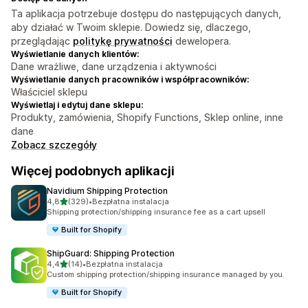
Ta aplikacja potrzebuje dostępu do następujących danych,
aby działać w Twoim sklepie. Dowiedz się, dlaczego,
przeglądając
politykę prywatności
dewelopera.
Wyświetlanie danych klientów:
Dane wrażliwe, dane urządzenia i aktywności
Wyświetlanie danych pracowników i współpracowników:
Właściciel sklepu
Wyświetlaj i edytuj dane sklepu:
Produkty, zamówienia, Shopify Functions, Sklep online, inne
dane
Zobacz szczegóły
Więcej podobnych aplikacji
Navidium Shipping Protection
na 5 gwiazdek
4,8
(329)
•
Bezpłatna instalacja
Łączna liczba recenzji: 329
Shipping protection/shipping insurance fee as a cart upsell
Built for Shopify
ShipGuard: Shipping Protection
na 5 gwiazdek
4,4
(14)
•
Bezpłatna instalacja
Łączna liczba recenzji: 14
Custom shipping protection/shipping insurance managed by you.
Built for Shopify