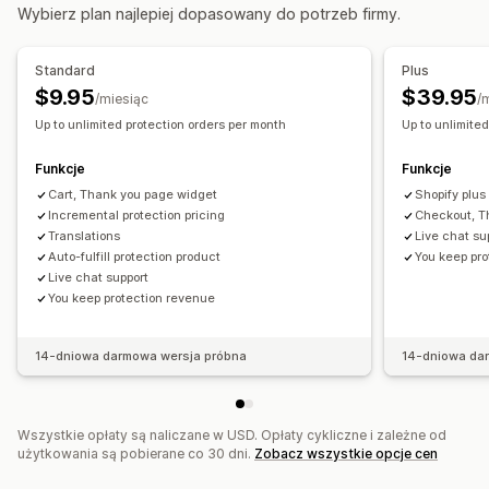
Dodatki add-on obsługiwane jednym kliknięciem
Wybierz plan najlepiej dopasowany do potrzeb firmy.
Ceny dynamiczne
Szuflada koszyka
Wielowalutowe
Wielojęzyczne
Interfejs wyrażenia zgody
Reguły niestandardowe
Standard
Plus
Zgoda automatyczna
Strona koszyka
Realizacja zakupu
$9.95
$39.95
/miesiąc
/
Oferty i rekomendacje
Widżet niestandardowy
Niestandardowy branding
Up to unlimited protection orders per month
Up to unlimite
Gwarancje
Ubezpieczenie przesyłki
Oferowanie warunkowe
Opakowanie prezentu
Dodatki do produktu
Funkcje
Funkcje
Zarządzanie roszczeniami
Cart, Thank you page widget
Shopify plus
Analizy
Niestandardowe polityki
Incremental protection pricing
Checkout, T
Współczynniki konwersji
Skuteczność rekomendacji
Translations
Live chat su
Auto-fulfill protection product
You keep pr
Sugestie optymalizacji
Wydajność lejka
Live chat support
You keep protection revenue
14-dniowa darmowa wersja próbna
14-dniowa da
Wszystkie opłaty są naliczane w USD. Opłaty cykliczne i zależne od
użytkowania są pobierane co 30 dni.
Zobacz wszystkie opcje cen