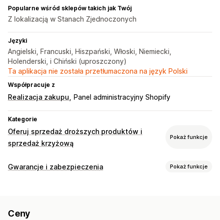
Popularne wśród sklepów takich jak Twój
Z lokalizacją w Stanach Zjednoczonych
Języki
Angielski, Francuski, Hiszpański, Włoski, Niemiecki,
Holenderski, i Chiński (uproszczony)
Ta aplikacja nie została przetłumaczona na język Polski
Współpracuje z
Realizacja zakupu
Panel administracyjny Shopify
Kategorie
Oferuj sprzedaż droższych produktów i
Pokaż funkcje
sprzedaż krzyżową
Dostosowanie
Gwarancje i zabezpieczenia
Pokaż funkcje
Sprzedaż droższych produktów w koszyku
Typ ochrony
Sprzedaż droższych produktów podczas realizacji zakupu
Kradzież przesyłki
Zagubienie przesyłki
Sprzedaż droższych produktów na stronie z
Ceny
podziękowaniami
Uszkodzenie przesyłki
Wydłużona gwarancja
Stałe ceny