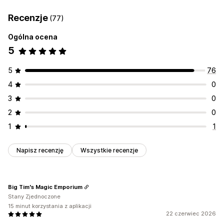
Recenzje
(77)
Ogólna ocena
5
5
76
4
0
3
0
2
0
1
1
Napisz recenzję
Wszystkie recenzje
Big Tim's Magic Emporium
Stany Zjednoczone
15 minut korzystania z aplikacji
22 czerwiec 2026