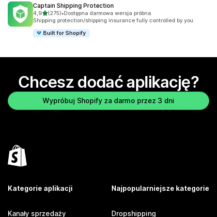
Captain Shipping Protection
na 5 gwiazdek
4,9
(275)
•
Dostępna darmowa wersja próbna
Łączna liczba recenzji: 275
Shipping protection/shipping insurance fully controlled by you
Built for Shopify
Chcesz dodać aplikację?
Wypróbuj Shopify za darmo przez 3 dni
Kategorie aplikacji
Najpopularniejsze kategorie
Kanały sprzedaży
Dropshipping