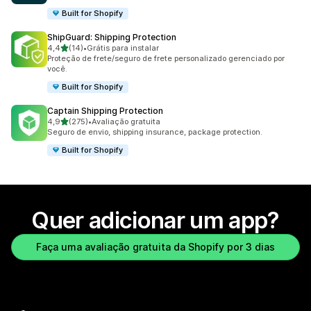
Built for Shopify
ShipGuard: Shipping Protection
de 5 estrelas
4,4
(14)
•
Grátis para instalar
14 avaliações ao todo
Proteção de frete/seguro de frete personalizado gerenciado por
você.
Built for Shopify
Captain Shipping Protection
de 5 estrelas
4,9
(275)
•
Avaliação gratuita
275 avaliações ao todo
Seguro de envio, shipping insurance, package protection.
Built for Shopify
Quer adicionar um app?
Faça uma avaliação gratuita da Shopify por 3 dias