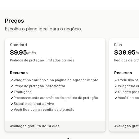
Tipo de cobertura
Página de agradecimento de upsell
Pacotes roubados
Pacotes perdidos
Pacotes danificados
Complementos com um clique
Preços
Garantia estendida
Preços fixos
Preços dinâmicos
Carrinho de compras deslizante
Em várias moedas
Escolha o plano ideal para o negócio.
Em vários idiomas
Regras personalizadas
Experiência de aceitação
Aceitação automática
Página do carrinho
Checkout
Ofertas e recomendações
Standard
Plus
Widget personalizado
Branding personalizado
Garantias
Proteção de frete
Embalagem de presente
$9.95
$39.95
/mês
/
Upsell personalizado
Complementos de produto
Pedidos de proteção ilimitados por mês
Pedidos de pro
Gestão de solicitações
Análises
Recursos
Recursos
Políticas personalizadas
Taxas de conversão
Desempenho da recomendação
Widget no carrinho e na página de agradecimento
Exclusivo pa
Sugestões de otimização
Preço de proteção incremental
Desempenho do funil
Widget no c
Traduções
Suporte por 
Processamento automático do produto de proteção
Você fica co
Suporte por chat ao vivo
Você fica com a receita da proteção
Avaliação gratuita de 14 dias
Avaliação grat