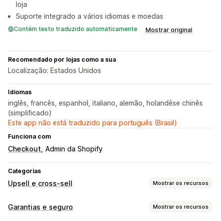
loja
Suporte integrado a vários idiomas e moedas
Contém texto traduzido automaticamente
Mostrar original
Recomendado por lojas como a sua
Localização: Estados Unidos
Idiomas
inglês, francês, espanhol, italiano, alemão, holandêse chinês
(simplificado)
Este app não está traduzido para português (Brasil)
Funciona com
Checkout
Admin da Shopify
Categorias
Upsell e cross-sell
Mostrar os recursos
Personalização
Garantias e seguro
Mostrar os recursos
Upsell de carrinho
Upsell de checkout