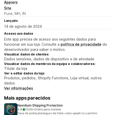
Appiers
Site
Pune, MH, IN
Lançado
14 de agosto de 2024
Acesso aos dados
Este app precisa de acesso aos seguintes dados para
funcionar em sua loja. Consulte a
política de privacidade
do
desenvolvedor para saber o motivo.
Visualizar dados de clientes:
Dados sensíveis, dados de dispositivo e de atividade
Visualizar dados de membros da equipe e colaboradores:
Titular da loja
Ver e editar dados da loja:
Produtos, pedidos, Shopify Functions, Loja virtual, outros
dados
Ver informações
Mais apps parecidos
Navidium Shipping Protection
de 5 estrelas
4,8
(329)
•
Grátis para instalar
329 avaliações ao todo
Taxa de proteção/seguro de frete como upsell no carrinho