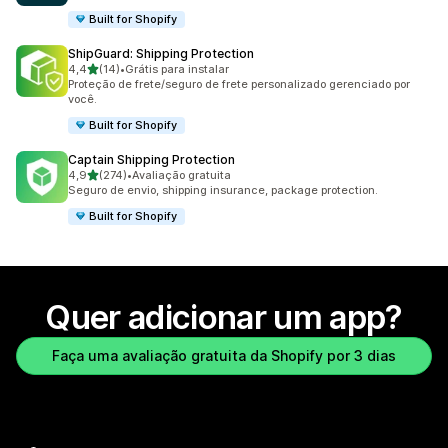
Built for Shopify
ShipGuard: Shipping Protection
de 5 estrelas
4,4
(14)
•
Grátis para instalar
14 avaliações ao todo
Proteção de frete/seguro de frete personalizado gerenciado por
você.
Built for Shopify
Captain Shipping Protection
de 5 estrelas
4,9
(274)
•
Avaliação gratuita
274 avaliações ao todo
Seguro de envio, shipping insurance, package protection.
Built for Shopify
Quer adicionar um app?
Faça uma avaliação gratuita da Shopify por 3 dias