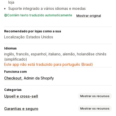
loja
Suporte integrado a vários idiomas e moedas
Contém texto traduzido automaticamente
Mostrar original
Recomendado por lojas como a sua
Localização: Estados Unidos
Idiomas
inglês, francês, espanhol, italiano, alemão, holandêse chinês
(simplificado)
Este app não está traduzido para português (Brasil)
Funciona com
Checkout
Admin da Shopify
Categorias
Upsell e cross-sell
Mostrar os recursos
Personalização
Garantias e seguro
Mostrar os recursos
Upsell de carrinho
Upsell de checkout