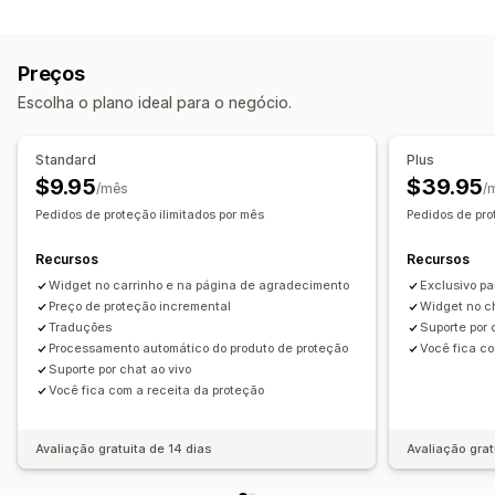
Tipo de cobertura
Página de agradecimento de upsell
Pacotes roubados
Pacotes perdidos
Pacotes danificados
Complementos com um clique
Preços
Garantia estendida
Preços fixos
Preços dinâmicos
Carrinho de compras deslizante
Em várias moedas
Escolha o plano ideal para o negócio.
Em vários idiomas
Regras personalizadas
Experiência de aceitação
Aceitação automática
Página do carrinho
Checkout
Ofertas e recomendações
Standard
Plus
Widget personalizado
Branding personalizado
Garantias
Proteção de frete
Embalagem de presente
$9.95
$39.95
/mês
/
Upsell personalizado
Complementos de produto
Pedidos de proteção ilimitados por mês
Pedidos de pro
Gestão de solicitações
Análises
Recursos
Recursos
Políticas personalizadas
Taxas de conversão
Desempenho da recomendação
Widget no carrinho e na página de agradecimento
Exclusivo pa
Sugestões de otimização
Preço de proteção incremental
Desempenho do funil
Widget no c
Traduções
Suporte por 
Processamento automático do produto de proteção
Você fica co
Suporte por chat ao vivo
Você fica com a receita da proteção
Avaliação gratuita de 14 dias
Avaliação grat