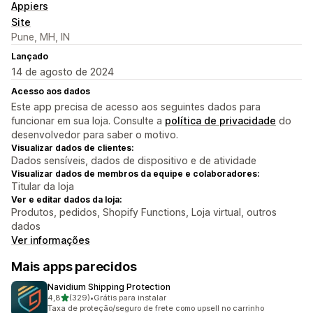
Appiers
Site
Pune, MH, IN
Lançado
14 de agosto de 2024
Acesso aos dados
Este app precisa de acesso aos seguintes dados para
funcionar em sua loja. Consulte a
política de privacidade
do
desenvolvedor para saber o motivo.
Visualizar dados de clientes:
Dados sensíveis, dados de dispositivo e de atividade
Visualizar dados de membros da equipe e colaboradores:
Titular da loja
Ver e editar dados da loja:
Produtos, pedidos, Shopify Functions, Loja virtual, outros
dados
Ver informações
Mais apps parecidos
Navidium Shipping Protection
de 5 estrelas
4,8
(329)
•
Grátis para instalar
329 avaliações ao todo
Taxa de proteção/seguro de frete como upsell no carrinho