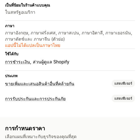
เป็นที่นิยมในร้านค้าแบบคุณ
ในสหรัฐอเมริกา
ภาษา
ภาษาอังกฤษ, ภาษาฝรั่งเศส, ภาษาสเปน, ภาษาอิตาลี, ภาษาเยอรมัน,
ภาษาดัตช์และ ภาษาจีน (ตัวย่อ)
แอปนี้ไม่ได้แปลเป็นภาษาไทย
ใช้ได้กับ
การชำระเงิน
ส่วนผู้ดูแล Shopify
ประเภท
ขายเพิ่มและเสนอสินค้าอื่นที่คล้ายกัน
แสดงฟีเจอร์
การปรับแต่ง
การรับประกันและการประกันภัย
แสดงฟีเจอร์
ขายเพิ่มในตะกร้าสินค้า
ขายเพิ่มขณะชำระเงิน
ประเภทความคุ้มครอง
ขายเพิ่มในหน้าขอบคุณ
ส่วนเสริมในคลิกเดียว
พัสดุที่ถูกขโมย
พัสดุที่สูญหาย
พัสดุที่เสียหาย
การรับประกันเพิ่มเติม
ตะกร้าสินค้าแบบเลื่อนด้านข้าง
หลายสกุลเงิน
หลายภาษา
การกำหนดราคา
การกำหนดราคาแบบคงที่
การกำหนดราคาแบบไดนามิก
กฎที่กำหนดเอง
เลือกแผนที่เหมาะกับธุรกิจของคุณที่สุด