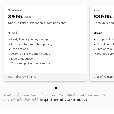
ประสบการณ์แบบเลือกใช้
ข้อเสนอและการแนะนำ
การเลือกใช้อัตโนมัติ
หน้าตะกร้าสินค้า
การชำระเงิน
การรับประกัน
การคุ้มครองการจัดส่ง
การห่อของขวัญ
Standard
Plus
วิดเจ็ตที่กำหนดเอง
การสร้างแบรนด์ที่กำหนดเอง
ส่วนเสริมสินค้า
$9.95
$39.95
/ เดือน
/ 
การขายเพิ่มที่กำหนดเอง
Up to unlimited protection orders per month
Up to unlimite
การวิเคราะห์
การจัดการข้อเรียกร้อง
อัตราคอนเวอร์ชัน
ประสิทธิภาพของคำแนะนำ
ฟีเจอร์
ฟีเจอร์
นโยบายที่กำหนดเอง
คำแนะนำในการเพิ่มประสิทธิภาพ
ประสิทธิภาพช่องทาง
Cart, Thank you page widget
Shopify plus
Incremental protection pricing
Checkout, T
Translations
Live chat su
Auto-fulfill protection product
You keep pr
Live chat support
You keep protection revenue
ทดลองใช้งานฟรี 14 วัน
ทดลองใช้งานฟรี 
ค่าบริการทั้งหมดจะเรียกเก็บเป็น USD ค่าบริการที่เกิดขึ้นประจำและตามการใช้
งานจะเรียกเก็บเงินทุกๆ 30 วัน
ดูตัวเลือกการกำหนดราคาทั้งหมด