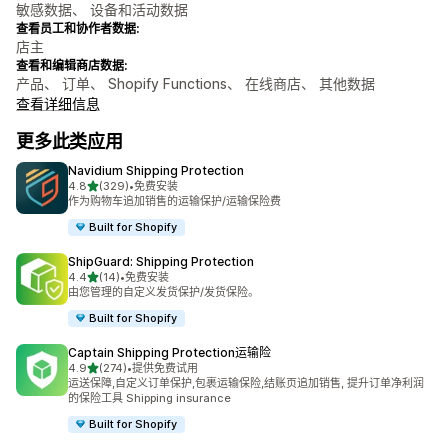
敏感数据、 设备和活动数据
查看员工和协作者数据:
店主
查看和编辑商店数据:
产品、 订单、 Shopify Functions、 在线商店、 其他数据
查看详细信息
更多此类应用
Navidium Shipping Protection
星（满分 5 星）
4.8
(329)
•
免费安装
总共 329 条评论
作为购物车追加销售的运输保护/运输保险费
Built for Shopify
ShipGuard: Shipping Protection
星（满分 5 星）
4.4
(14)
•
免费安装
总共 14 条评论
由您管理的自定义发货保护/发货保险。
Built for Shopify
Captain Shipping Protection运输险
星（满分 5 星）
4.9
(274)
•
提供免费试用
总共 274 条评论
运送保障,自定义订单保护,包裹运输保险,结账页追加销售, 提升订单净利润
的保险工具 Shipping insurance
Built for Shopify