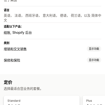
语言
英语， 法语， 西班牙语， 意大利语， 德语， 荷兰语，以及 简体中
文
适配以下产品：
结账
Shopify 后台
类别
增销和交叉销售
显示功能
自定义
保修和保险
显示功能
购物车增销
结账增销
感谢页面增销
一键附加服务
购物车抽屉
承保类型
多币种
多语言
自定义规则
包裹被盗
包裹遗失
包裹损坏
延长保修
固定定价
动态定价
优惠和建议
定价
选择加入体验
保修
运输保护
礼品包装
附加产品
选择最适合您业务的套餐。
自动选择加入
购物车页面
结账
自定义小组件
自定义品牌营销
分析
自定义增销
Standard
Plus
转化率
推荐绩效
优化建议
漏斗绩效