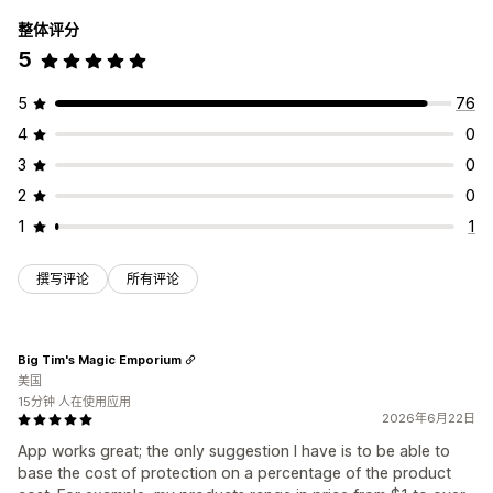
整体评分
5
5
76
4
0
3
0
2
0
1
1
撰写评论
所有评论
Big Tim's Magic Emporium
美国
15分钟 人在使用应用
2026年6月22日
App works great; the only suggestion I have is to be able to
base the cost of protection on a percentage of the product