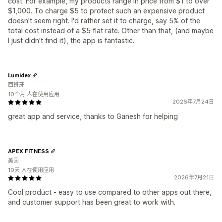
cost. For example, my products range in price from $1 to over
$1,000. To charge $5 to protect such an expensive product
doesn't seem right. I'd rather set it to charge, say 5% of the
total cost instead of a $5 flat rate. Other than that, (and maybe
I just didn't find it), the app is fantastic.
Lumidex
西班牙
10个月 人在使用应用
2026年7月24日
great app and service, thanks to Ganesh for helping
APEX FITNESS
美国
10天 人在使用应用
2026年7月21日
Cool product - easy to use compared to other apps out there,
and customer support has been great to work with.