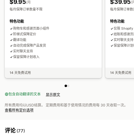
$9.95
$39.95
理赔管理
/月
/
每月保障订单数量不限
每月保障订单数
自定义政策
特色功能
特色功能
购物车和感谢页面小组件
仅限 Shopify
阶梯式保障定价
结账和感谢页
翻译功能
实时聊天支持
自动完成保障产品发货
保留保障计划
实时聊天支持
保留保障计划收入
14 天免费试用
14 天免费试用
包含自动翻译的文本
显示原文
所有费用均以USD结算。 定期费用和基于使用情况的费用每 30 天收取一次。
查看所有定价选项
评论
(77)