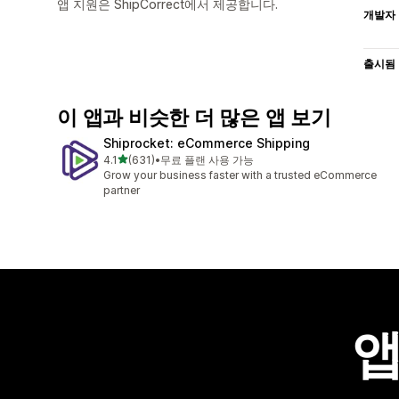
앱 지원은 ShipCorrect에서 제공합니다.
개발자
출시됨
이 앱과 비슷한 더 많은 앱 보기
Shiprocket: eCommerce Shipping
별 5개 중
4.1
(631)
•
무료 플랜 사용 가능
총 리뷰 631개
Grow your business faster with a trusted eCommerce
partner
앱