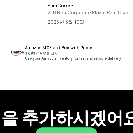
ShipCorrect
216 Neo Corporate Plaza, Ram Chandr
2025년 5월 19일
Amazon MCF and Buy with Prime
별 5개 중
3.6
(74)
•
무료 설치
총 리뷰 74개
Use your Amazon inventory for fast and reliable delivery
을 추가하시겠어