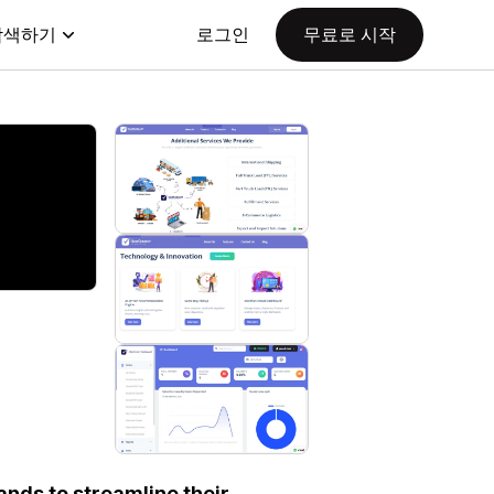
탐색하기
로그인
무료로 시작
ds to streamline their