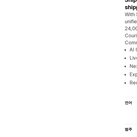
ship
With
unifi
24,00
Couri
Comm
AI 
Liv
Nex
Exp
Red
언어
범주