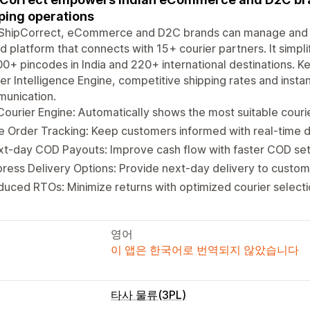
ping operations
 ShipCorrect, eCommerce and D2C brands can manage and sh
ed platform that connects with 15+ courier partners. It simpl
0+ pincodes in India and 220+ international destinations. 
er Intelligence Engine, competitive shipping rates and inst
unication.
Courier Engine: Automatically shows the most suitable courie
e Order Tracking: Keep customers informed with real-time d
t-day COD Payouts: Improve cash flow with faster COD set
ress Delivery Options: Provide next-day delivery to custom
uced RTOs: Minimize returns with optimized courier selectio
영어
이 앱은 한국어로 번역되지 않았습니다
타사 물류(3PL)