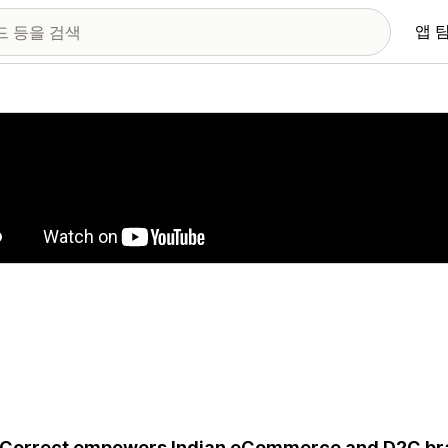
앱 
 이미지 갤러리
Correct empowers Indian eCommerce and D2C bran