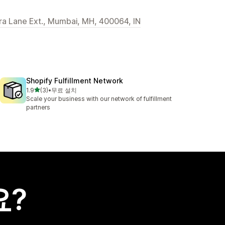
a Lane Ext., Mumbai, MH, 400064, IN
Shopify Fulfillment Network
별 5개 중
1.9
(3)
•
무료 설치
총 리뷰 3개
Scale your business with our network of fulfillment
partners
요?