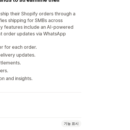
ip their Shopify orders through a
ifies shipping for SMBs across
Key features include an AI-powered
ant order updates via WhatsApp
r for each order.
elivery updates.
tlements.
ers.
n and insights.
기능 표시