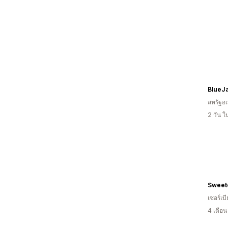
BlueJ
สหรัฐอเ
2 วัน 
Sweet
เซอร์เบี
4 เดือ