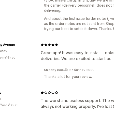
(VISA, MasterCard), in Shipday we are sim
the carrier (delivery personnel) does not 
delivering.
And about the first issue (order notes), w
as the order notes are not sent from Sho
trying our best to settle it down. Thanks.
ay Avenue
มริกา
Great app! It was easy to install. Looks 
ในการใช้แอป
deliveries. We are excited to start our 
Shipday ตอบแล้ว 27 ธันวาคม 2020
Thanks a lot for your review.
el
ย
The worst and useless support. The wi
น ในการใช้แอป
always not working properly. I've los