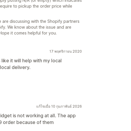
ply putting N/A (or empty) which indicates
require to pickup the order price while
e are discussing with the Shopify partners
pify. We know about the issue and are
 Hope it comes helpful for you.
17 พฤศจิกายน 2020
like it will help with my local
local delivery.
แก้ไขเมื่อ 10 กุมภาพันธ์ 2026
dget is not working at all. The app
t 9 order because of them