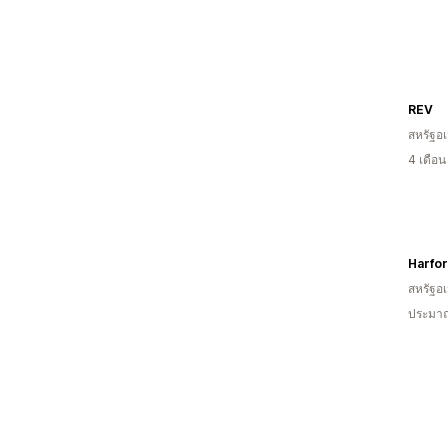
REV
สหรัฐอเ
4 เดือ
Harfor
สหรัฐอเ
ประมาณ