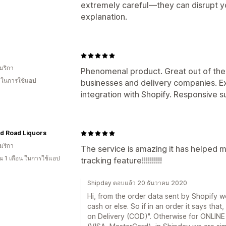
extremely careful—they can disrupt yo
explanation.
มริกา
Phenomenal product. Great out of the b
น ในการใช้แอป
businesses and delivery companies. Ex
integration with Shopify. Responsive s
d Road Liquors
มริกา
The service is amazing it has helped 
 1 เดือน ในการใช้แอป
tracking feature!!!!!!!!!!
Shipday ตอบแล้ว 20 ธันวาคม 2020
Hi, from the order data sent by Shopify we
cash or else. So if in an order it says th
on Delivery (COD)". Otherwise for ONLINE 