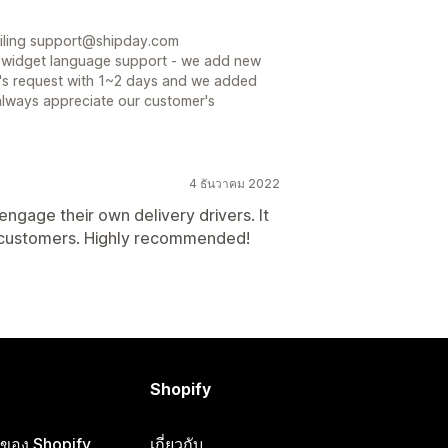
ailing support@shipday.com
e widget language support - we add new
's request with 1~2 days and we added
always appreciate our customer's
4 ธันวาคม 2022
engage their own delivery drivers. It
h customers. Highly recommended!
Shopify
ือของ Shopify
เกี่ยวกับ