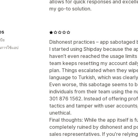
allows for quick responses and excelle
my go-to solution.
OS
บีย
Dishonest practices – app sabotaged 
ในการใช้แอป
I started using Shipday because the app
haven’t even reached the usage limits 
team keeps resetting my account daily
plan. Things escalated when they wip
language to Turkish, which was clear
Even worse, this sabotage seems to be 
individuals from their team using th
301 876 1562. Instead of offering pro
tactics and tamper with user accounts
unethical.
Final thoughts: While the app itself is 
completely ruined by dishonest and pos
sales representatives. If you're relyin