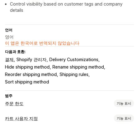
Control visibility based on customer tags and company
details
언어
영어
이 앱은 한국어로 번역되지 않았습니다
다음과 호환:
결제
Shopify 관리자
Delivery Customizations
Hide shipping method
Rename shipping method
Reorder shipping method
Shipping rules
Sort shipping method
범주
주문 한도
기능 표시
제한 규칙
카트 사용자 지정
기능 표시
카트 기반
최대 수량
최소 수량
중량 기반
가격 기반
할인 기반
카트 표시
제품별
이형 상품별
컬렉션별
고객 태그
위치 정보
배송 방법