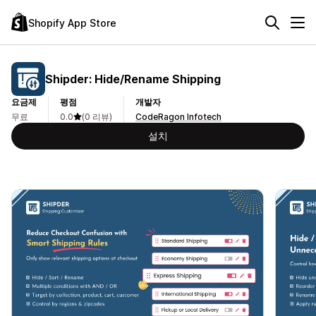
Shopify App Store
Shipder: Hide/Rename Shipping
요금제
평점
개발자
무료
0.0
(0 리뷰)
CodeRagon Infotech
설치