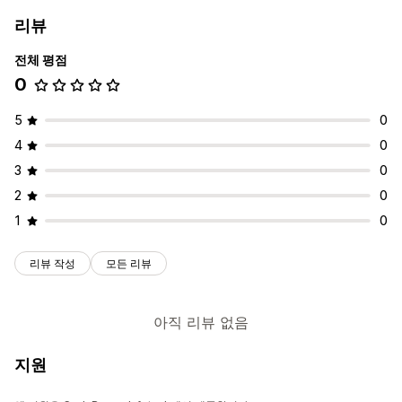
사용자 지정 규칙
할인 필드
알림 설정
리뷰
상향 판매
여러 언어
번역
전체 평점
무료 배송
0
결제 사용자 지정
배송 방법 규칙
5
0
4
0
3
0
2
0
1
0
리뷰 작성
모든 리뷰
아직 리뷰 없음
지원