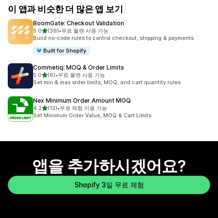
이 앱과 비슷한 더 많은 앱 보기
BoomGate: Checkout Validation
별 5개 중
5.0
(39)
•
무료 플랜 사용 가능
총 리뷰 39개
Build no-code rules to control checkout, shipping & payments
Built for Shopify
Commetiq: MOQ & Order Limits
별 5개 중
5.0
(6)
•
무료 플랜 사용 가능
총 리뷰 6개
Set min & max order limits, MOQ, and cart quantity rules
Nex Minimum Order Amount MOQ
별 5개 중
4.2
(12)
•
무료 체험 이용 가능
총 리뷰 12개
Set Minimum Order Value, MOQ & Cart Limits
앱을 추가하시겠어요?
Shopify 3일 무료 체험