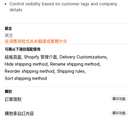
Control visibility based on customer tags and company
details
語言
英文
這項應用程式尚未翻譯成繁體中文
可與以下項目搭配使用
結帳頁面
Shopify 管理介面
Delivery Customizations
Hide shipping method
Rename shipping method
Reorder shipping method
Shipping rules
Sort shipping method
類別
訂單限制
顯示功能
限制規則
購物車自訂內容
顯示功能
依購物車設定
數量上限
數量下限
依重量設定
依價格設定
購物車顯示畫面
依折扣設定
特定商品
特定子類
特定商品系列
顧客標籤