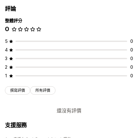
自訂規則
折扣欄位
地理位置
運送方式
評論
追加銷售
通知設定
整體評分
免運費
多國語言
翻譯
0
自訂結帳頁面
運送方式規則
5
0
4
0
3
0
2
0
1
0
撰寫評價
所有評價
還沒有評價
支援服務