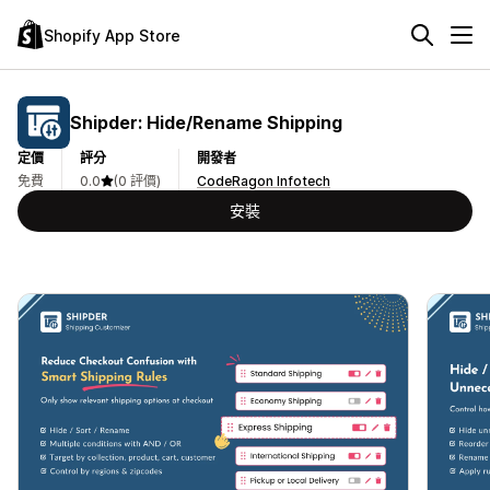
Shopify App Store
Shipder: Hide/Rename Shipping
定價
評分
開發者
免費
0.0
(0 評價)
CodeRagon Infotech
安裝