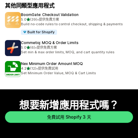
其他同類型應用程式
BoomGate: Checkout Validation
滿分 5 顆星
5.0
(39)
•
提供免費方案
共有 39 則評價
Build no-code rules to control checkout, shipping & payments
Built for Shopify
Commetiq: MOQ & Order Limits
滿分 5 顆星
5.0
(6)
•
提供免費方案
共有 6 則評價
Set min & max order limits, MOQ, and cart quantity rules
Nex Minimum Order Amount MOQ
滿分 5 顆星
4.2
(12)
•
提供免費試用
共有 12 則評價
Set Minimum Order Value, MOQ & Cart Limits
想要新增應用程式嗎？
免費試用 Shopify 3 天