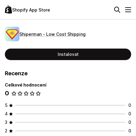
Shopify App Store
Shiperman ‑ Low Cost Shipping
Instalovat
Recenze
Celkové hodnocení
0
5
0
4
0
3
0
2
0