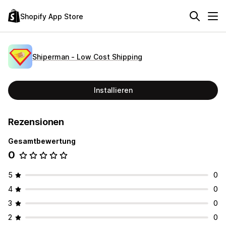
Shopify App Store
Shiperman ‑ Low Cost Shipping
Installieren
Rezensionen
Gesamtbewertung
0
5
0
4
0
3
0
2
0