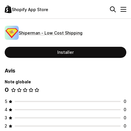
Shopify App Store
Shiperman ‑ Low Cost Shipping
Installer
Avis
Note globale
0
5
0
4
0
3
0
2
0