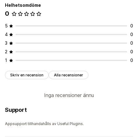
Helhetsomdöme
0
5
0
4
0
3
0
2
0
1
0
Skriv en recension
Alla recensioner
Inga recensioner ännu
Support
Appsupport tillhandahålls av Useful Plugins.