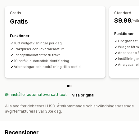
Klickfrekvenser
Konverteringsgrad
Gratis
Standard
$9.99
Gratis
/må
Funktioner
Funktioner
Obegränsat 
100 widgetvisningar per dag
Widget för v
Fraktpriser och leveransdatum
Anpassade f
Förloppsindikator för fri frakt
Inställninga
10 språk, automatisk identifiering
Analyspanel
Arbetsdagar och nedräkning till stopptid
Innehåller automatöversatt text
Visa original
Alla avgifter debiteras i USD. Återkommande och användningsbaserade
avgifter faktureras var 30:e dag.
Recensioner