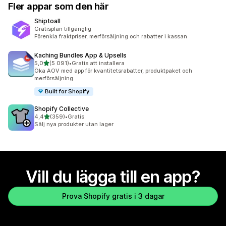
Fler appar som den här
Shiptoall
Gratisplan tillgänglig
Förenkla fraktpriser, merförsäljning och rabatter i kassan
Kaching Bundles App & Upsells
av 5 stjärnor
5,0
(5 091)
•
Gratis att installera
5091 recensioner totalt
Öka AOV med app för kvantitetsrabatter, produktpaket och
merförsäljning
Built for Shopify
Shopify Collective
av 5 stjärnor
4,4
(359)
•
Gratis
359 recensioner totalt
Sälj nya produkter utan lager
Vill du lägga till en app?
Prova Shopify gratis i 3 dagar