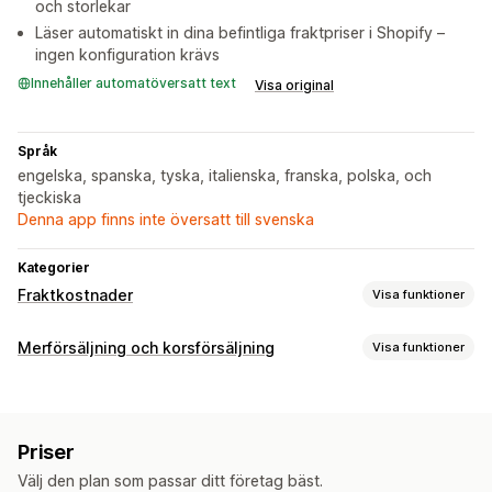
och storlekar
Läser automatiskt in dina befintliga fraktpriser i Shopify –
ingen konfiguration krävs
Innehåller automatöversatt text
Visa original
Språk
engelska, spanska, tyska, italienska, franska, polska, och
tjeckiska
Denna app finns inte översatt till svenska
Kategorier
Fraktkostnader
Visa funktioner
Prisberäkning
Merförsäljning och korsförsäljning
Visa funktioner
Kundbaserad
Flera zoner
Anpassning
Anpassad CSS
Priser
Analysverktyg
Välj den plan som passar ditt företag bäst.