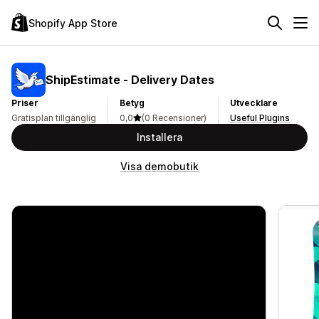
Shopify App Store
ShipEstimate ‑ Delivery Dates
Priser
Betyg
Utvecklare
Gratisplan tillgänglig
0,0
(0 Recensioner)
Useful Plugins
Installera
Visa demobutik