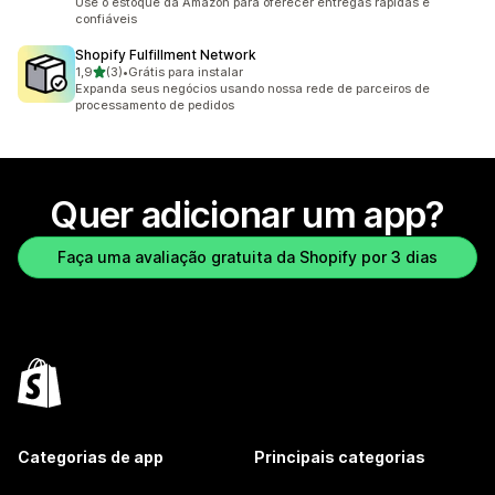
Use o estoque da Amazon para oferecer entregas rápidas e
confiáveis
Shopify Fulfillment Network
de 5 estrelas
1,9
(3)
•
Grátis para instalar
3 avaliações ao todo
Expanda seus negócios usando nossa rede de parceiros de
processamento de pedidos
Quer adicionar um app?
Faça uma avaliação gratuita da Shopify por 3 dias
Categorias de app
Principais categorias