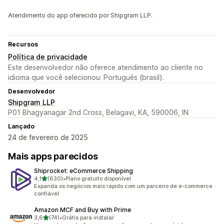
Atendimento do app oferecido por Shipgram LLP.
Recursos
Política de privacidade
Este desenvolvedor não oferece atendimento ao cliente no
idioma que você selecionou: Português (brasil).
Desenvolvedor
Shipgram LLP
P01 Bhagyanagar 2nd Cross, Belagavi, KA, 590006, IN
Lançado
24 de fevereiro de 2025
Mais apps parecidos
Shiprocket: eCommerce Shipping
de 5 estrelas
4,1
(630)
•
Plano gratuito disponível
630 avaliações ao todo
Expanda os negócios mais rápido com um parceiro de e-commerce
confiável
Amazon MCF and Buy with Prime
de 5 estrelas
3,6
(74)
•
Grátis para instalar
74 avaliações ao todo