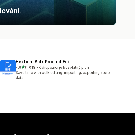
lování.
Hextom: Bulk Product Edit
z 5 hvězd
4,9
(1 018)
•
K dispozici je bezplatný plán
Celkový počet recenzí: 1018
Save time with bulk editing, importing, exporting store
data