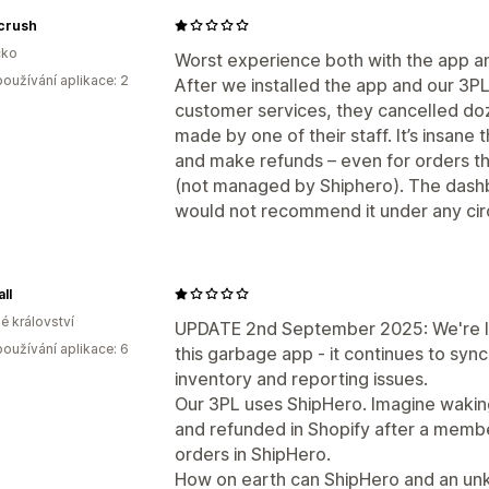
crush
ko
Worst experience both with the app a
oužívání aplikace: 2
After we installed the app and our 3PL 
customer services, they cancelled doz
made by one of their staff. It’s insane 
and make refunds – even for orders tha
(not managed by Shiphero). The dashb
would not recommend it under any ci
ll
é království
UPDATE 2nd September 2025: We're le
oužívání aplikace: 6
this garbage app - it continues to syn
inventory and reporting issues.
Our 3PL uses ShipHero. Imagine waking
and refunded in Shopify after a membe
orders in ShipHero.
How on earth can ShipHero and an un