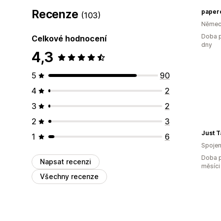
Recenze
paper
(103)
Němec
Doba p
Celkové hodnocení
dny
4,3
5
90
4
2
3
2
2
3
Just Ta
1
6
Spojen
Doba p
Napsat recenzi
měsíci
Všechny recenze