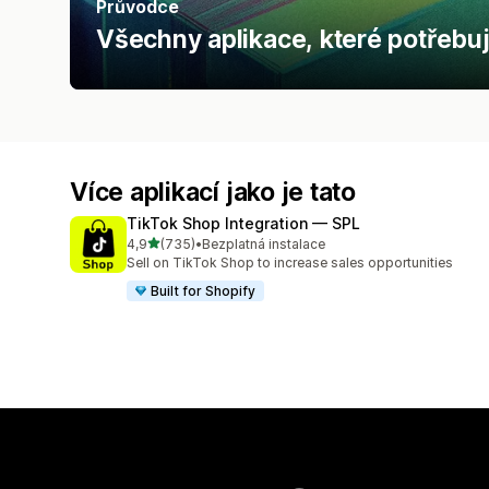
Průvodce
Všechny aplikace, které potřebuj
Více aplikací jako je tato
TikTok Shop Integration — SPL
z 5 hvězd
4,9
(735)
•
Bezplatná instalace
Celkový počet recenzí: 735
Sell on TikTok Shop to increase sales opportunities
Built for Shopify