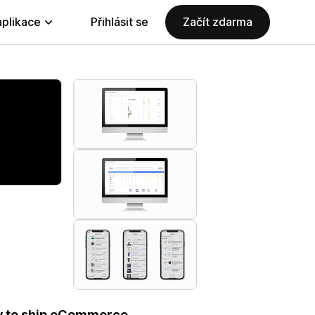
aplikace
Přihlásit se
Začít zdarma
sy to ship eCommerce.