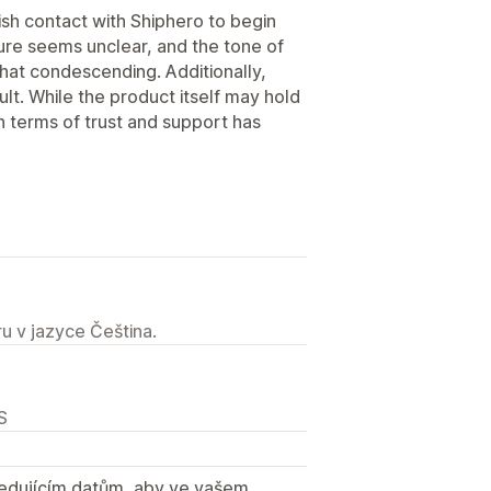
lish contact with Shiphero to begin
cture seems unclear, and the tone of
hat condescending. Additionally,
lt. While the product itself may hold
 in terms of trust and support has
u v jazyce Čeština.
S
sledujícím datům, aby ve vašem