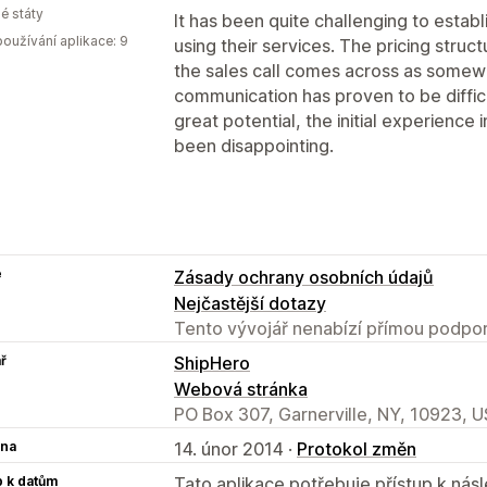
é státy
It has been quite challenging to estab
oužívání aplikace: 9
using their services. The pricing stru
the sales call comes across as somew
communication has proven to be difficu
great potential, the initial experience
been disappointing.
e
Zásady ochrany osobních údajů
Nejčastější dotazy
Tento vývojář nenabízí přímou podpor
ř
ShipHero
Webová stránka
PO Box 307, Garnerville, NY, 10923, U
na
14. únor 2014 ·
Protokol změn
p k datům
Tato aplikace potřebuje přístup k ná