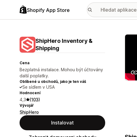
Shopify App Store
Galer
ShipHero Inventory &
Shipping
Cena
Bezplatná instalace. Mohou být účtovány
další poplatky.
Oblíbené u obchodů, jako je ten váš
Se sídlem v USA
Hodnocení
4,3
(103)
Vývojář
ShipHero
Instalovat
Ship