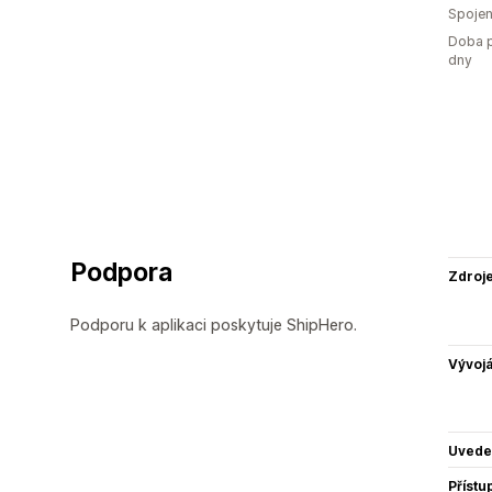
Spojen
Doba p
dny
Podpora
Zdroj
Podporu k aplikaci poskytuje ShipHero.
Vývojá
Uvede
Přístu