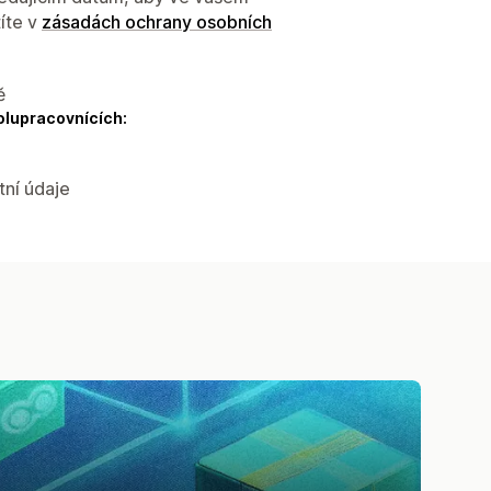
íte v
zásadách ochrany osobních
ě
olupracovnících:
tní údaje