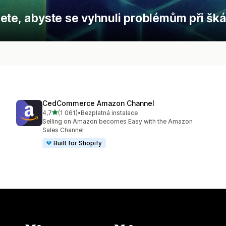
ete, abyste se vyhnuli problémům při šká
CedCommerce Amazon Channel
z 5 hvězd
4,7
(1 061)
•
Bezplatná instalace
Celkový počet recenzí: 1061
Selling on Amazon becomes Easy with the Amazon
Sales Channel
Built for Shopify