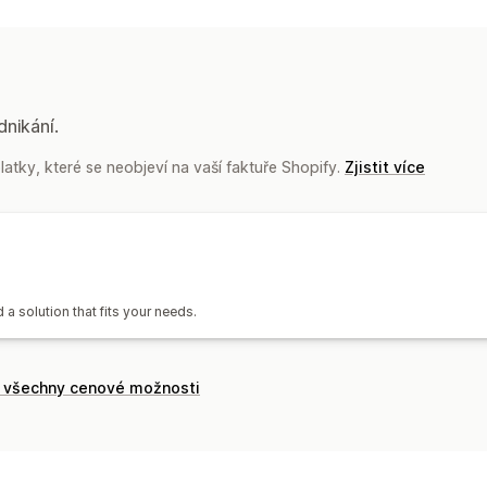
Objednávky
Ceny
Jednotky SKU
Čá
Více obchodů
Automatická
Hromad
Oznámení a výkazy
Automatizovaná upozornění
Vlastní 
dnikání.
Upozornění na skladové zásoby
Impo
atky, které se neobjeví na vaší faktuře Shopify.
Zjistit více
Podrobné protokoly
 a solution that fits your needs.
t všechny cenové možnosti