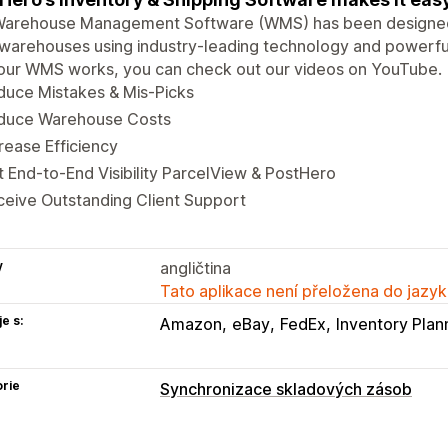
Warehouse Management Software (WMS) has been designed
 warehouses using industry-leading technology and powerful t
our WMS works, you can check out our videos on YouTube.
duce Mistakes & Mis-Picks
duce Warehouse Costs
rease Efficiency
 End-to-End Visibility ParcelView & PostHero
eive Outstanding Client Support
y
angličtina
Tato aplikace není přeložena do jazyk
e s:
Amazon
eBay
FedEx
Inventory Plan
rie
Synchronizace skladových zásob
Typ synchronizace