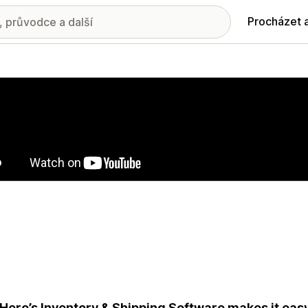
Procházet 
ie propagovaných obrázků
Hero’s Inventory & Shipping Software makes it ea