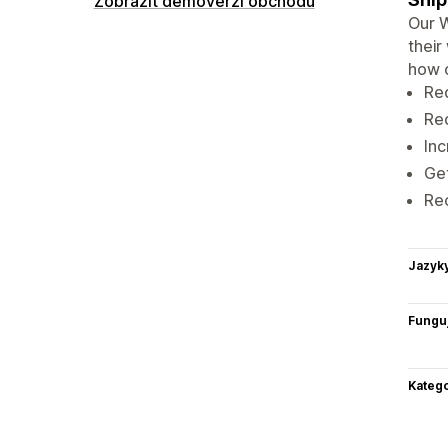
Zobrazit demoverzi obchodu
Our 
their
how 
Re
Re
Inc
Get
Rec
Jazyk
Funguj
Katego