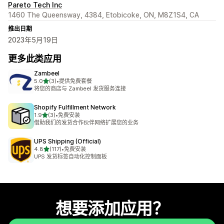
Pareto Tech Inc
1460 The Queensway, 4384, Etobicoke, ON, M8Z1S4, CA
推出日期
2023年5月19日
更多此类应用
Zambeel
星（满分 5 星）
5.0
(3)
•
提供免费套餐
总共 3 条评论
将您的商店与 Zambeel 发货服务连接
Shopify Fulfillment Network
星（满分 5 星）
1.9
(3)
•
免费安装
总共 3 条评论
借助我们的发货合作伙伴网络扩展您的业务
UPS Shipping (Official)
星（满分 5 星）
4.8
(117)
•
免费安装
总共 117 条评论
UPS 发货标签自动化控制面板
想要添加应用？