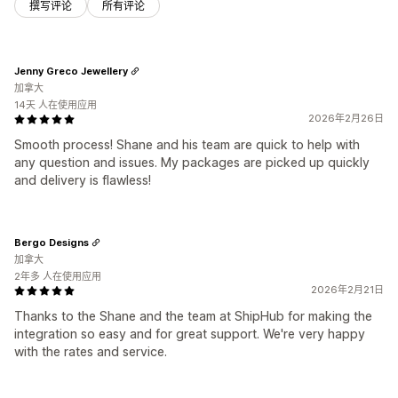
撰写评论
所有评论
Jenny Greco Jewellery
加拿大
14天 人在使用应用
2026年2月26日
Smooth process! Shane and his team are quick to help with
any question and issues. My packages are picked up quickly
and delivery is flawless!
Bergo Designs
加拿大
2年多 人在使用应用
2026年2月21日
Thanks to the Shane and the team at ShipHub for making the
integration so easy and for great support. We're very happy
with the rates and service.