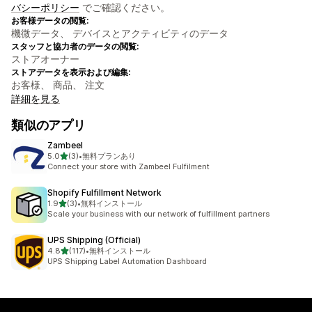
バシーポリシー
でご確認ください。
お客様データの閲覧:
機微データ、 デバイスとアクティビティのデータ
スタッフと協力者のデータの閲覧:
ストアオーナー
ストアデータを表示および編集:
お客様、 商品、 注文
詳細を見る
類似のアプリ
Zambeel
5つ星中
5.0
(3)
•
無料プランあり
合計レビュー数：3件
Connect your store with Zambeel Fulfilment
Shopify Fulfillment Network
5つ星中
1.9
(3)
•
無料インストール
合計レビュー数：3件
Scale your business with our network of fulfillment partners
UPS Shipping (Official)
5つ星中
4.8
(117)
•
無料インストール
合計レビュー数：117件
UPS Shipping Label Automation Dashboard