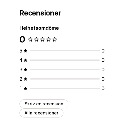
Recensioner
Helhetsomdöme
0
5
0
4
0
3
0
2
0
1
0
Skriv en recension
Alla recensioner