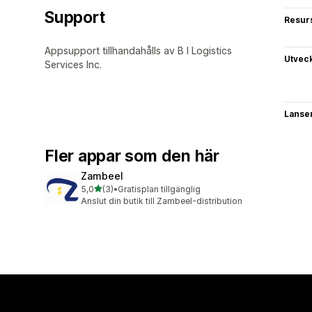
Support
Resur
Appsupport tillhandahålls av B I Logistics
Utvec
Services Inc.
Lanse
Fler appar som den här
Zambeel
av 5 stjärnor
5,0
(3)
•
Gratisplan tillgänglig
3 recensioner totalt
Anslut din butik till Zambeel-distribution