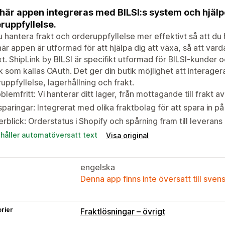
här appen integreras med BILSI:s system och hjälpe
ruppfyllelse.
du hantera frakt och orderuppfyllelse mer effektivt så att d
är appen är utformad för att hjälpa dig att växa, så att vard
äxt. ShipLink by BILSI är specifikt utformad för BILSI-kunder oc
k som kallas OAuth. Det ger din butik möjlighet att interager
uppfyllelse, lagerhållning och frakt.
blemfritt: Vi hanterar ditt lager, från mottagande till frakt av
paringar: Integrerat med olika fraktbolag för att spara in på
rblick: Orderstatus i Shopify och spårning fram till leverans
ehåller automatöversatt text
Visa original
engelska
Denna app finns inte översatt till sven
rier
Fraktlösningar – övrigt