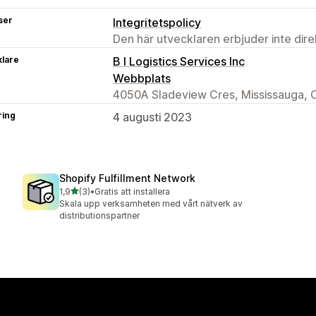
ser
Integritetspolicy
Den här utvecklaren erbjuder inte dir
klare
B I Logistics Services Inc
Webbplats
4050A Sladeview Cres, Mississauga, 
ring
4 augusti 2023
Shopify Fulfillment Network
av 5 stjärnor
1,9
(3)
•
Gratis att installera
3 recensioner totalt
Skala upp verksamheten med vårt nätverk av
distributionspartner