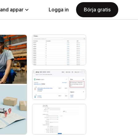
land appar
Logga in
Börja gratis