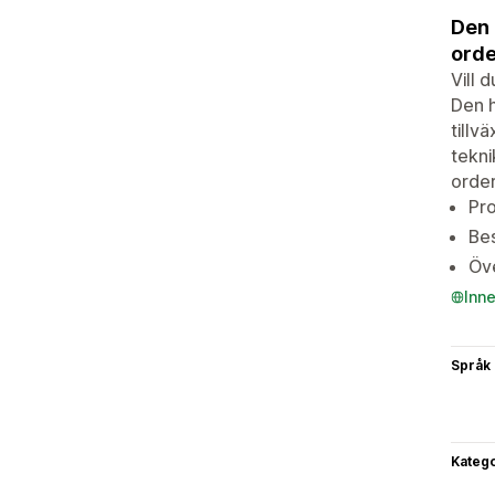
Den 
orde
Vill 
Den h
tillv
tekni
order
Pro
Bes
Öve
Inn
Språk
Katego