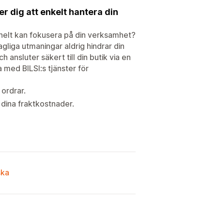
r dig att enkelt hantera din
u helt kan fokusera på din verksamhet?
agliga utmaningar aldrig hindrar din
h ansluter säkert till din butik via en
a med BILSI:s tjänster för
 ordrar.
 dina fraktkostnader.
ska