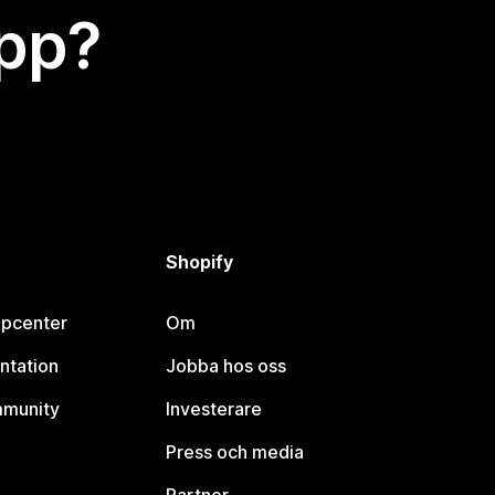
app?
Shopify
lpcenter
Om
ntation
Jobba hos oss
mmunity
Investerare
Press och media