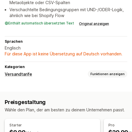
Metaobjekte oder CSV-Spalten
Verschachtelte Bedingungsgruppen mit UND-/ODER-Logik,
ähnlich wie bei Shopify Flow
Enthält automatisch übersetzten Text
Original anzeigen
Sprachen
Englisch
Für diese App ist keine Übersetzung auf Deutsch vorhanden.
Kategorien
Versandtarife
Funktionen anzeigen
Tarifberechnung
Pauschale
Versanddienstleister-basiert
Kundenbasiert
Preisgestaltung
Produktbasiert
Mengenbasiert
Gewichtsbasiert
Wähle den Plan, der am besten zu deinem Unternehmen passt.
PLZ/Postleitzahl
Anpassung
Starter
Pro
Umbenennungsoptionen
Tarife ausblenden