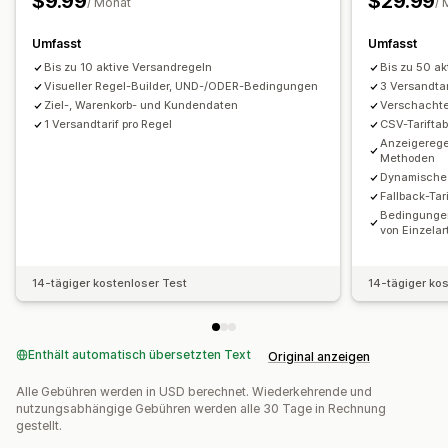
$9.99
$29.99
/ Monat
/ 
Mehrere Währungen
Benutzerdefinierte Regeln
Umfasst
Umfasst
Bis zu 10 aktive Versandregeln
Bis zu 50 a
Visueller Regel-Builder, UND-/ODER-Bedingungen
3 Versandtar
Ziel-, Warenkorb- und Kundendaten
Verschacht
1 Versandtarif pro Regel
CSV-Tariftab
Anzeigerege
Methoden
Dynamische 
Fallback-Tar
Bedingungen
von Einzelar
14-tägiger kostenloser Test
14-tägiger ko
Enthält automatisch übersetzten Text
Original anzeigen
Alle Gebühren werden in USD berechnet. Wiederkehrende und
nutzungsabhängige Gebühren werden alle 30 Tage in Rechnung
gestellt.