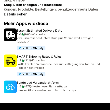
Shop-Inhaber
Shop-Daten anzeigen und bearbeiten:
Kunden, Produkte, Bestellungen, benutzerdefinierte Daten
Details sehen
Mehr Apps wie diese
Essent Estimated Delivery Date
von 5 Sternen
5,0
(863)
•
Kostenlos
863 Rezensionen insgesamt
Voraussichtliches Lieferdatum plus Versandzeit anzeigen
(EDD/ETA)
Built for Shopify
SMART Shipping Rates & Rules
von 5 Sternen
4,9
(312)
•
Kostenlos
312 Rezensionen insgesamt
Postleitzahlen-Versandrechner zur Festlegung von Tarifen und
Regeln nach Produkt
Built for Shopify
Sendcloud Versandplattform
von 5 Sternen
4,6
(477)
•
Kostenloser Plan verfügbar
477 Rezensionen insgesamt
Europas #1 Versandsoftware für Onlineshops