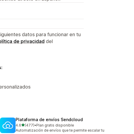
U
siguientes datos para funcionar en tu
lítica de privacidad
del
s:
personalizados
Plataforma de envíos Sendcloud
de 5 estrellas
4.6
(477)
•
Plan gratis disponible
477 reseñas en total
Automatización de envíos que te permite escalar tu