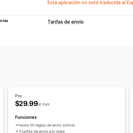
Esta aplicación no está traducida al E
orías
Tarifas de envío
Cálculo de tasas
Tarifa fija
Basado en la empresa de t
Basado en el producto
Basado en la 
Código postal
Personalización
Renombrar opciones
Ocultar tasas
M
Reglas personalizadas
Pro
$29.99
al mes
Funciones
Hasta 50 reglas de envío activas
3 tarifas de envío por regla