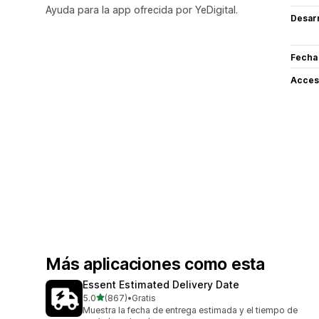
Ayuda para la app ofrecida por YeDigital.
Desarr
Fecha
Acceso
Más aplicaciones como esta
Essent Estimated Delivery Date
de 5 estrellas
5.0
(867)
•
Gratis
867 reseñas en total
Muestra la fecha de entrega estimada y el tiempo de