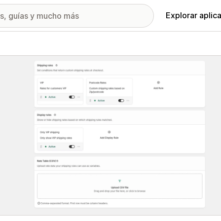
Explorar aplic
ía de imágenes destacadas