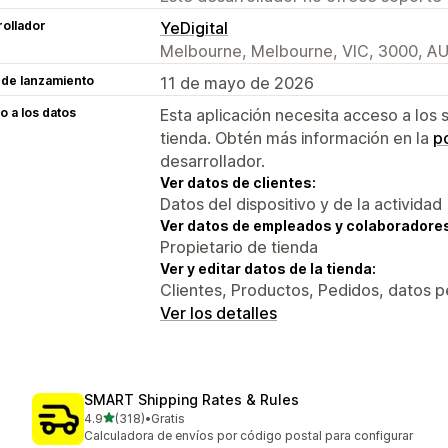
ollador
YeDigital
Melbourne, Melbourne, VIC, 3000, A
 de lanzamiento
11 de mayo de 2026
 a los datos
Esta aplicación necesita acceso a los 
tienda. Obtén más información en la
po
desarrollador.
Ver datos de clientes:
Datos del dispositivo y de la actividad
Ver datos de empleados y colaboradore
Propietario de tienda
Ver y editar datos de la tienda:
Clientes, Productos, Pedidos, datos 
Ver los detalles
SMART Shipping Rates & Rules
de 5 estrellas
4.9
(318)
•
Gratis
318 reseñas en total
Calculadora de envíos por código postal para configurar