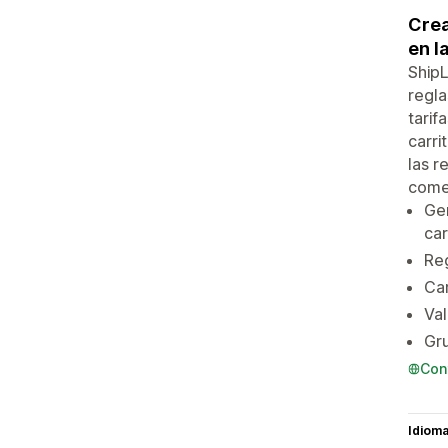
Crea
en l
ShipL
regla
tarif
carri
las r
comer
Gen
car
Reg
Car
Val
Gru
Con
Idiom