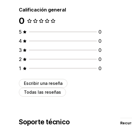
Calificación general
0
5
0
4
0
3
0
2
0
1
0
Escribir una reseña
Todas las reseñas
Soporte técnico
Recur