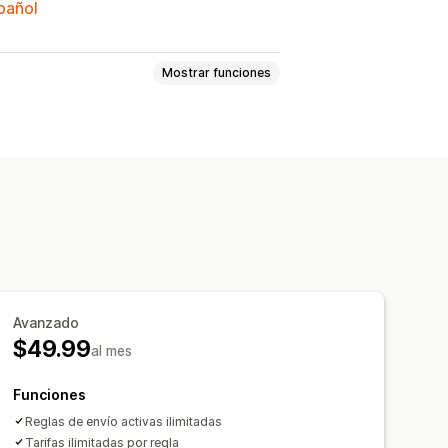
spañol
Mostrar funciones
ransportes
Basado en el cliente
cantidad
Basado en el peso
últiples monedas
Avanzado
$49.99
al mes
Funciones
Reglas de envío activas ilimitadas
Tarifas ilimitadas por regla