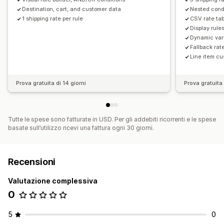
Destination, cart, and customer data
Nested cond
1 shipping rate per rule
CSV rate tab
Display rule
Dynamic vari
Fallback rat
Line item cu
Prova gratuita di 14 giorni
Prova gratuita 
Tutte le spese sono fatturate in USD. Per gli addebiti ricorrenti e le spese
basate sull’utilizzo ricevi una fattura ogni 30 giorni.
Recensioni
Valutazione complessiva
0
5
0