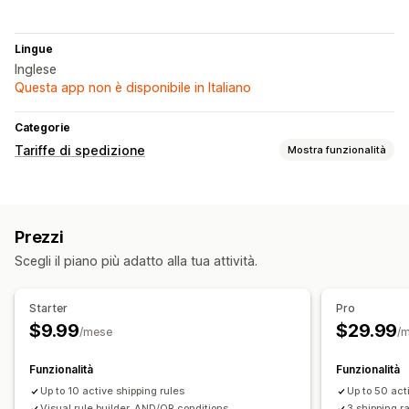
Lingue
Inglese
Questa app non è disponibile in Italiano
Categorie
Tariffe di spedizione
Mostra funzionalità
Calcolo delle tariffe
Tariffa forfettaria
In base al corriere
In base al cliente
Prezzi
In base al prodotto
In base alla quantità
In base al peso
Scegli il piano più adatto alla tua attività.
CAP/codice postale
Personalizzazione
Starter
Pro
Rinomina opzioni
Nascondi tariffe
Multivaluta
$9.99
$29.99
/mese
/
Regole personalizzate
Funzionalità
Funzionalità
Up to 10 active shipping rules
Up to 50 act
Visual rule builder, AND/OR conditions
3 shipping r