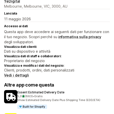
YeDigital
Melbourne, Melbourne, VIC, 3000, AU
Lanciata
11 maggio 2026
Accesso ai dati
Questa app deve accedere ai seguenti dati per funzionare con
il tuo negozio. Scopri perché su
informativa sulla privacy
degli sviluppatori.
Visualizza dati clienti:
Dati su dispositivo e attività
Visualizza dati di staff e collaboratori:
Proprietario del negozio
Visualizza e modifica i dati del negozio:
Clienti, prodotti, ordini, dati personalizzati
Vedi i dettagli
Altre app come questa
Essent Estimated Delivery Date
stelle su 5
5,0
(863)
•
Gratis
863 recensioni totali
Show Estimated Delivery Date Plus Shipping Time (EDD/ETA)
Built for Shopify