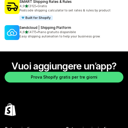
SMART Shipping Rates & Rules
stelle su 5
4,9
(312)
•
Gratis
312 recensioni totali
Postcode shipping calculator to set rates & rules by product
Built for Shopify
Sendcloud | Shipping Platform
stelle su 5
4,6
(477)
•
Piano gratuito disponibile
477 recensioni totali
Easy shipping automation to help your business grow.
Vuoi aggiungere un’app?
Prova Shopify gratis per tre giorni