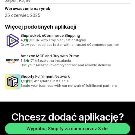
Jaipur, RJ, IN
Wprowadzenie na rynek
25 czerwiec 2025
Więcej podobnych aplikacji
Shiprocket: eCommerce Shipping
na 5 gwiazdek
4,1
(630)
•
Bezpłatny plan jest dostępny
Łączna liczba recenzji: 630
Grow your business faster with a trusted eCommerce partner
Amazon MCF and Buy with Prime
na 5 gwiazdek
3,6
(74)
•
Bezpłatna instalacja
Łączna liczba recenzji: 74
Use your Amazon inventory for fast and reliable delivery
Shopify Fulfillment Network
na 5 gwiazdek
1,9
(3)
•
Bezpłatna instalacja
Łączna liczba recenzji: 3
Scale your business with our network of fulfillment partners
Chcesz dodać aplikację?
Wypróbuj Shopify za darmo przez 3 dni