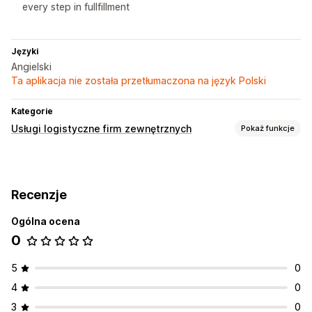
every step in fullfillment
Języki
Angielski
Ta aplikacja nie została przetłumaczona na język Polski
Kategorie
Usługi logistyczne firm zewnętrznych
Pokaż funkcje
Zarządzanie zamówieniami
Realizacja
Etykiety wysyłkowe
Stawki wysyłki
Recenzje
Strona śledzenia
Ogólna ocena
0
5
0
4
0
3
0