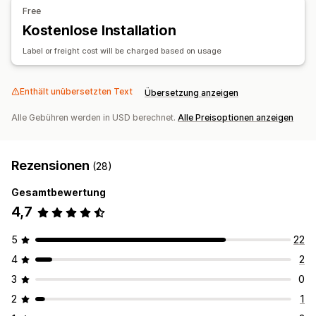
Anpassung
Adressvalidierung
Geolokalisierung
Mehrere Sprachen
Free
APIs
Bedingte Logik
Vorlagen
Mehrere Währungen
Benutzerdefinierte Regeln
Kostenlose Installation
Automatische Datensynchronisierung
Label or freight cost will be charged based on usage
Benutzerdefinierte Workflows
Mehrere Shops
Enthält unübersetzten Text
Übersetzung anzeigen
Alle Gebühren werden in USD berechnet.
Alle Preisoptionen anzeigen
Rezensionen
(28)
Gesamtbewertung
4,7
5
22
4
2
3
0
2
1