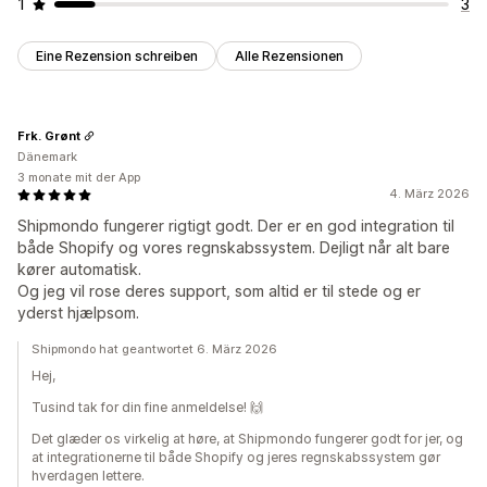
1
3
Eine Rezension schreiben
Alle Rezensionen
Frk. Grønt
Dänemark
3 monate mit der App
4. März 2026
Shipmondo fungerer rigtigt godt. Der er en god integration til
både Shopify og vores regnskabssystem. Dejligt når alt bare
kører automatisk.
Og jeg vil rose deres support, som altid er til stede og er
yderst hjælpsom.
Shipmondo hat geantwortet 6. März 2026
Hej,
Tusind tak for din fine anmeldelse! 🙌
Det glæder os virkelig at høre, at Shipmondo fungerer godt for jer, og
at integrationerne til både Shopify og jeres regnskabssystem gør
hverdagen lettere.