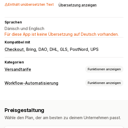
Enthält unübersetzten Text
Übersetzung anzeigen
Sprachen
Dänisch und Englisch
Für diese App ist keine Übersetzung auf Deutsch vorhanden.
Kompatibel mit
Checkout
Bring
DAO
DHL
GLS
PostNord
UPS
Kategorien
Versandtarife
Funktionen anzeigen
Tarifberechnung
Workflow-Automatisierung
Funktionen anzeigen
Pauschale
Versanddienstleister-basiert
Kundenbasiert
Automatisierungsaufgaben
Entfernungsbasiert
Mengenbasiert
Gewichtsbasiert
Betrugserkennung
Fulfillment von Bestellungen
PLZ/Postleitzahl
Preisgestaltung
Bestelltags
Zahlungsstatus
Rückgabeverarbeitung
Anpassung
Wähle den Plan, der am besten zu deinem Unternehmen passt.
Bestellverarbeitung
Tracking-Seiten
Bestellbeschränkungen