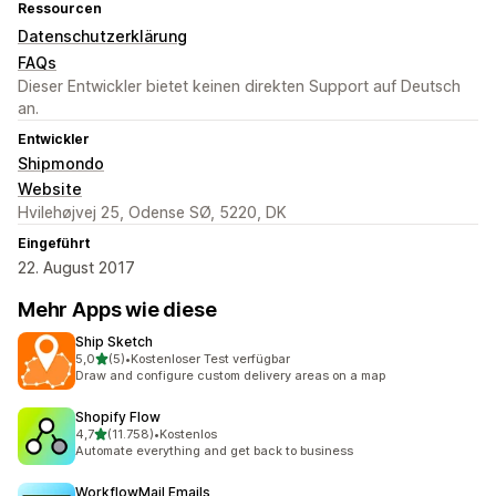
Ressourcen
Datenschutzerklärung
FAQs
Dieser Entwickler bietet keinen direkten Support auf Deutsch
an.
Entwickler
Shipmondo
Website
Hvilehøjvej 25, Odense SØ, 5220, DK
Eingeführt
22. August 2017
Mehr Apps wie diese
Ship Sketch
von 5 Sternen
5,0
(5)
•
Kostenloser Test verfügbar
5 Rezensionen insgesamt
Draw and configure custom delivery areas on a map
Shopify Flow
von 5 Sternen
4,7
(11.758)
•
Kostenlos
11758 Rezensionen insgesamt
Automate everything and get back to business
WorkflowMail Emails