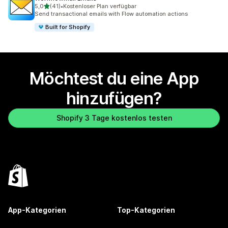
von 5 Sternen
5,0
(41)
•
Kostenloser Plan verfügbar
41 Rezensionen insgesamt
Send transactional emails with Flow automation actions
Built for Shopify
Möchtest du eine App
hinzufügen?
Shopify 3 Tage kostenlos testen
App-Kategorien
Top-Kategorien