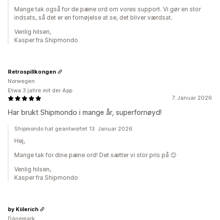
Mange tak også for de pæne ord om vores support. Vi gør en stor
indsats, så det er en fornøjelse at se, det bliver værdsat.
Venlig hilsen,
Kasper fra Shipmondo
Retrospillkongen
Norwegen
Etwa 3 jahre mit der App
7. Januar 2026
Har brukt Shipmondo i mange år, superfornøyd!
Shipmondo hat geantwortet 13. Januar 2026
Hej,
Mange tak for dine pæne ord! Det sætter vi stor pris på 😊
Venlig hilsen,
Kasper fra Shipmondo
by Kiilerich
Dänemark