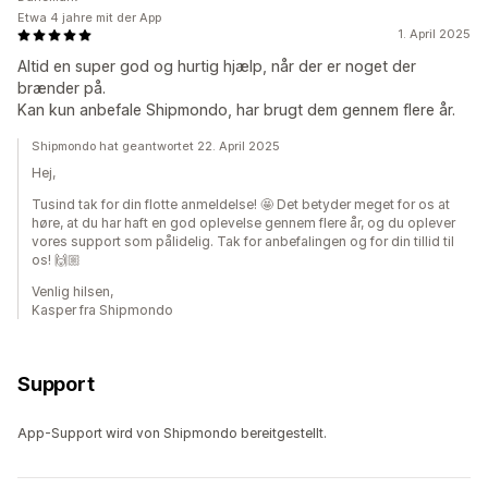
Etwa 4 jahre mit der App
1. April 2025
Altid en super god og hurtig hjælp, når der er noget der
brænder på.
Kan kun anbefale Shipmondo, har brugt dem gennem flere år.
Shipmondo hat geantwortet 22. April 2025
Hej,
Tusind tak for din flotte anmeldelse! 🤩 Det betyder meget for os at
høre, at du har haft en god oplevelse gennem flere år, og du oplever
vores support som pålidelig. Tak for anbefalingen og for din tillid til
os! 🙌🏼
Venlig hilsen,
Kasper fra Shipmondo
Support
App-Support wird von Shipmondo bereitgestellt.