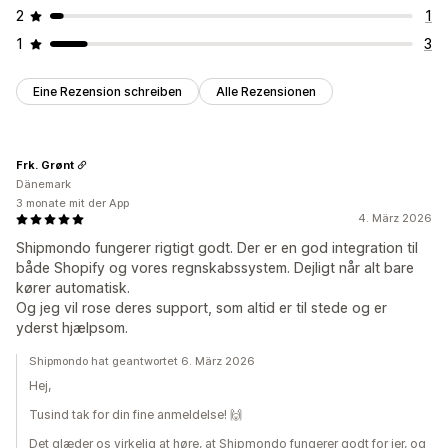
2
1
1
3
Eine Rezension schreiben
Alle Rezensionen
Frk. Grønt
Dänemark
3 monate mit der App
4. März 2026
Shipmondo fungerer rigtigt godt. Der er en god integration til
både Shopify og vores regnskabssystem. Dejligt når alt bare
kører automatisk.
Og jeg vil rose deres support, som altid er til stede og er
yderst hjælpsom.
Shipmondo hat geantwortet 6. März 2026
Hej,
Tusind tak for din fine anmeldelse! 🙌
Det glæder os virkelig at høre, at Shipmondo fungerer godt for jer, og