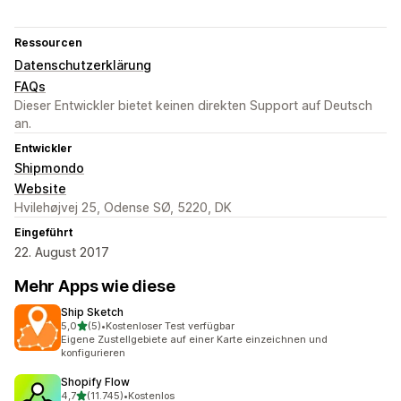
Ressourcen
Datenschutzerklärung
FAQs
Dieser Entwickler bietet keinen direkten Support auf Deutsch
an.
Entwickler
Shipmondo
Website
Hvilehøjvej 25, Odense SØ, 5220, DK
Eingeführt
22. August 2017
Mehr Apps wie diese
Ship Sketch
von 5 Sternen
5,0
(5)
•
Kostenloser Test verfügbar
5 Rezensionen insgesamt
Eigene Zustellgebiete auf einer Karte einzeichnen und
konfigurieren
Shopify Flow
von 5 Sternen
4,7
(11.745)
•
Kostenlos