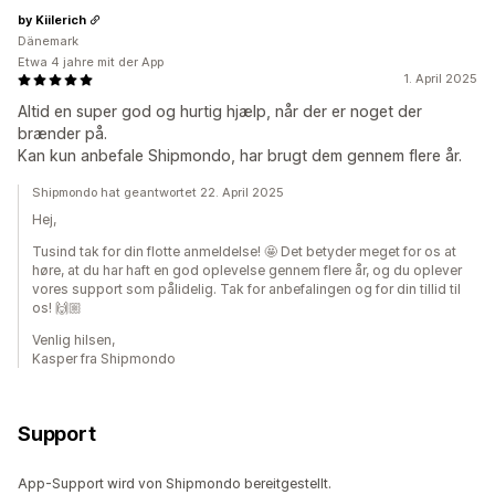
by Kiilerich
Dänemark
Etwa 4 jahre mit der App
1. April 2025
Altid en super god og hurtig hjælp, når der er noget der
brænder på.
Kan kun anbefale Shipmondo, har brugt dem gennem flere år.
Shipmondo hat geantwortet 22. April 2025
Hej,
Tusind tak for din flotte anmeldelse! 🤩 Det betyder meget for os at
høre, at du har haft en god oplevelse gennem flere år, og du oplever
vores support som pålidelig. Tak for anbefalingen og for din tillid til
os! 🙌🏼
Venlig hilsen,
Kasper fra Shipmondo
Support
App-Support wird von Shipmondo bereitgestellt.