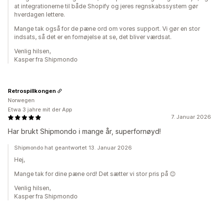
at integrationerne til både Shopify og jeres regnskabssystem gør
hverdagen lettere.
Mange tak også for de pæne ord om vores support. Vi gør en stor
indsats, så det er en fornøjelse at se, det bliver værdsat.
Venlig hilsen,
Kasper fra Shipmondo
Retrospillkongen
Norwegen
Etwa 3 jahre mit der App
7. Januar 2026
Har brukt Shipmondo i mange år, superfornøyd!
Shipmondo hat geantwortet 13. Januar 2026
Hej,
Mange tak for dine pæne ord! Det sætter vi stor pris på 😊
Venlig hilsen,
Kasper fra Shipmondo