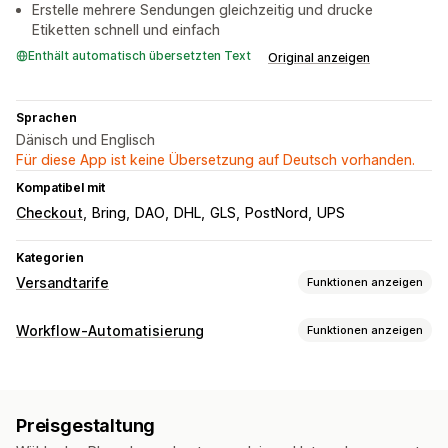
Erstelle mehrere Sendungen gleichzeitig und drucke
Etiketten schnell und einfach
Enthält automatisch übersetzten Text
Original anzeigen
Sprachen
Dänisch und Englisch
Für diese App ist keine Übersetzung auf Deutsch vorhanden.
Kompatibel mit
Checkout
Bring
DAO
DHL
GLS
PostNord
UPS
Kategorien
Versandtarife
Funktionen anzeigen
Tarifberechnung
Workflow-Automatisierung
Funktionen anzeigen
Pauschale
Versanddienstleister-basiert
Kundenbasiert
Automatisierungsaufgaben
Entfernungsbasiert
Mengenbasiert
Gewichtsbasiert
Betrugserkennung
Fulfillment von Bestellungen
PLZ/Postleitzahl
Preisgestaltung
Bestelltags
Zahlungsstatus
Rückgabeverarbeitung
Anpassung