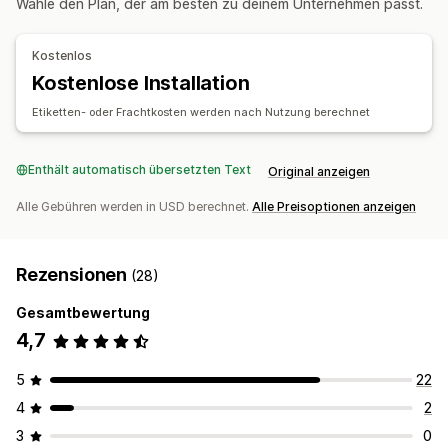
Wähle den Plan, der am besten zu deinem Unternehmen passt.
Bestellverarbeitung
Tracking-Seiten
Bestellbeschränkungen
Anpassung
Adressvalidierung
Geolokalisierung
Mehrere Sprachen
Kostenlos
APIs
Bedingte Logik
Vorlagen
Mehrere Währungen
Benutzerdefinierte Regeln
Kostenlose Installation
Automatische Datensynchronisierung
Etiketten- oder Frachtkosten werden nach Nutzung berechnet
Benutzerdefinierte Workflows
Mehrere Shops
Enthält automatisch übersetzten Text
Original anzeigen
Alle Gebühren werden in USD berechnet.
Alle Preisoptionen anzeigen
Rezensionen
(28)
Gesamtbewertung
4,7
5
22
4
2
3
0