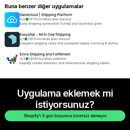
Buna benzer diğer uygulamalar
Sendcloud | Shipping Platform
5 yıldız üzerinden
4,6
(477)
•
Ücretsiz plan mevcut
toplam 477 değerlendirme
Easy shipping automation to help your business grow.
Easyship ‑ All in One Shipping
5 yıldız üzerinden
4,1
(361)
•
Ücretsiz plan mevcut
toplam 361 değerlendirme
Compare shipping rates and automate labels, tracking & duties
Envia Shipping and Fulfillment
5 yıldız üzerinden
4,4
(458)
•
Ücretsiz yükleme
toplam 458 değerlendirme
Rapidly create domestic and international shipping labels
Uygulama eklemek mi
istiyorsunuz?
Shopify'ı 3 gün boyunca ücretsiz deneyin