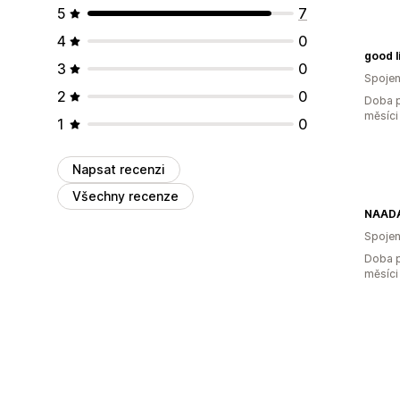
5
7
4
0
good l
3
0
Spojen
2
0
Doba p
měsíci
1
0
Napsat recenzi
Všechny recenze
NAAD
Spojen
Doba p
měsíci