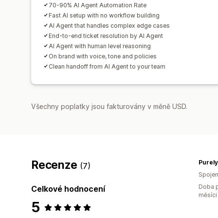
70-90% AI Agent Automation Rate
Fast AI setup with no workflow building
AI Agent that handles complex edge cases
End-to-end ticket resolution by AI Agent
AI Agent with human level reasoning
On brand with voice, tone and policies
Clean handoff from AI Agent to your team
Všechny poplatky jsou fakturovány v měně USD.
Recenze
Purely
(7)
Spojen
Doba p
Celkové hodnocení
měsíci
5