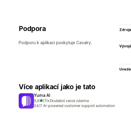
Podpora
Zdroj
Podporu k aplikaci poskytuje Cavalry.
Vývojá
Uvede
Více aplikací jako je tato
Yuma AI
z 5 hvězd
5,0
(7)
•
Zkušební verze zdarma
Celkový počet recenzí: 7
24/7 AI-powered customer support automation