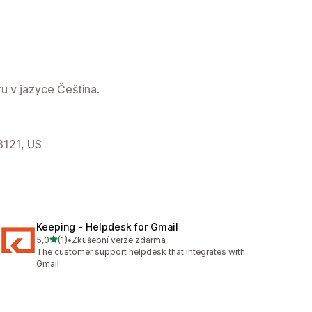
u v jazyce Čeština.
8121, US
Keeping ‑ Helpdesk for Gmail
z 5 hvězd
5,0
(1)
•
Zkušební verze zdarma
Celkový počet recenzí: 1
The customer support helpdesk that integrates with
Gmail