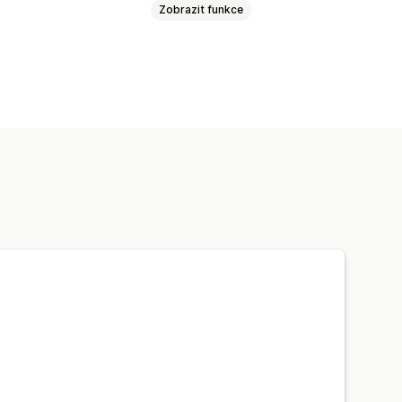
Zobrazit funkce
Telefon
Sociální sítě
ontaktní formulář
Nejčastější dotazy
povědí
Odpovědi pomocí AI
Sjednocená schránka
ožené na pravidlech
Eskalace
ledování objednávek
pětné vazby
Více jazyků