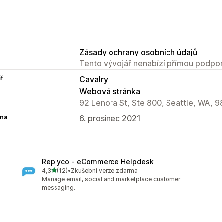
e
Zásady ochrany osobních údajů
Tento vývojář nenabízí přímou podpor
ř
Cavalry
Webová stránka
92 Lenora St, Ste 800, Seattle, WA, 9
na
6. prosinec 2021
Replyco ‑ eCommerce Helpdesk
z 5 hvězd
4,3
(12)
•
Zkušební verze zdarma
Celkový počet recenzí: 12
Manage email, social and marketplace customer
messaging.