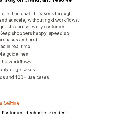
ore than chat. It reasons through
nd at scale, without rigid workflows.
requests across every customer
e. Keep shoppers happy, speed up
urchases and profit.
d in real time
yle guidelines
ittle workflows
s only edge cases
nds and 100+ use cases
a čeština
Kustomer
Recharge
Zendesk