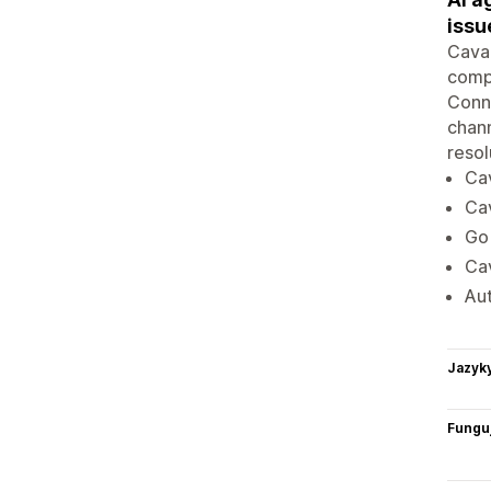
issu
Caval
compl
Conne
chann
resol
Cav
Cav
Go 
Cav
Au
Jazyk
Funguj