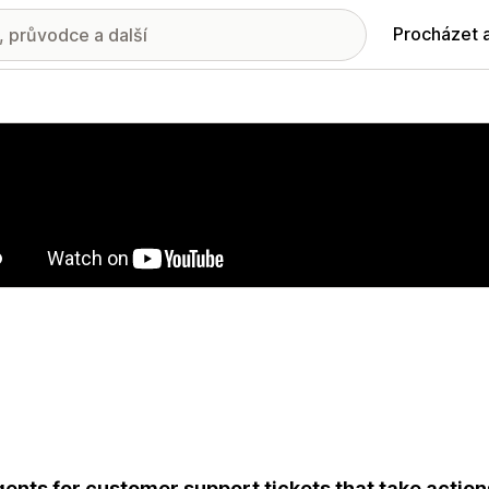
Procházet 
ie propagovaných obrázků
gents for customer support tickets that take action