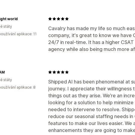
ight world
é státy
Cavalry has made my life so much easi
oužívání aplikace: 11
company, it's great to know we have 
24/7 in real-time. It has a higher CSA
agency while also being much more af
AM
é státy
Shipped AI has been phenomenal at su
oužívání aplikace: 8
journey. I appreciate their willingness 
things out as they arise. We’re an incr
looking for a solution to help minimiz
needed to intervene to resolve. Shippe
reduce our seasonal staffing needs in
features to make our lives easier. We
enhancements they are going to make