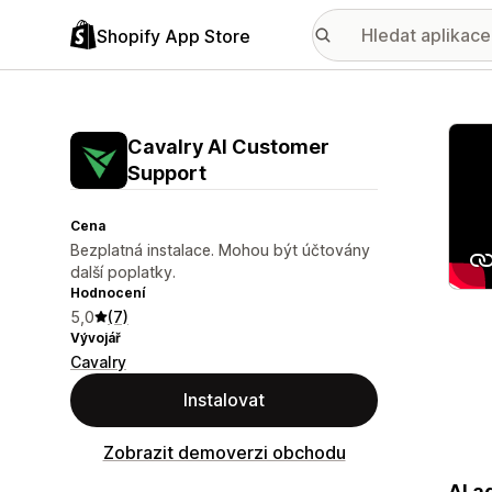
Shopify App Store
Galer
Cavalry AI Customer
Support
Cena
Bezplatná instalace. Mohou být účtovány
další poplatky.
Hodnocení
5,0
(7)
Vývojář
Cavalry
Instalovat
Zobrazit demoverzi obchodu
AI a