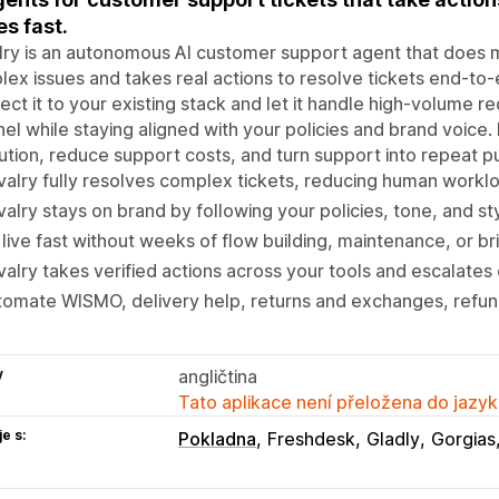
es fast.
ry is an autonomous AI customer support agent that does m
ex issues and takes real actions to resolve tickets end-to-e
ct it to your existing stack and let it handle high-volume 
el while staying aligned with your policies and brand voic
ution, reduce support costs, and turn support into repeat p
alry fully resolves complex tickets, reducing human workloa
alry stays on brand by following your policies, tone, and st
live fast without weeks of flow building, maintenance, or br
alry takes verified actions across your tools and escalate
tomate WISMO, delivery help, returns and exchanges, refu
y
angličtina
Tato aplikace není přeložena do jazyk
e s:
Pokladna
Freshdesk
Gladly
Gorgias