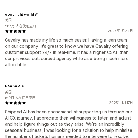
good light world
美国
11个月 人在使用应用
2025年1月29日
Cavalry has made my life so much easier. Having a lean team
on our company, it's great to know we have Cavalry offering
customer support 24/7 in real-time. It has a higher CSAT than
our previous outsourced agency while also being much more
affordable.
NAADAM
美国
8个月 人在使用应用
2025年1月17日
Shipped AI has been phenomenal at supporting us through our
AI CX journey. I appreciate their willingness to listen and adjust
and help figure things out as they arise. We’re an incredibly
seasonal business, I was looking for a solution to help minimize
the number of tickets humans needed to intervene to resolve.