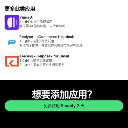
更多此类应用
Yuma AI
星（满分 5 星）
5.0
(7)
•
提供免费试用
总共 7 条评论
全天候 AI 驱动的客户支持自动化
Replyco ‑ eCommerce Helpdesk
星（满分 5 星）
4.3
(12)
•
提供免费试用
总共 12 条评论
管理电子邮件、社交媒体和在线市场客户消息。
Keeping ‑ Helpdesk for Gmail
星（满分 5 星）
5.0
(1)
•
提供免费试用
总共 1 条评论
与 Gmail 集成的客户支持帮助台
想要添加应用？
免费试用 Shopify 3 天