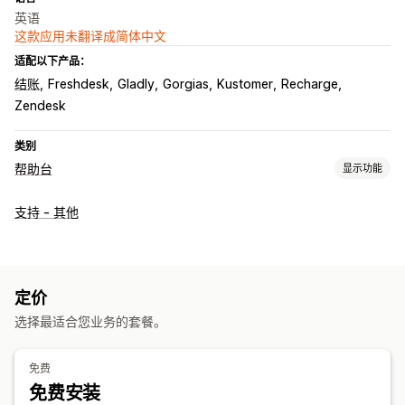
英语
这款应用未翻译成简体中文
适配以下产品：
结账
Freshdesk
Gladly
Gorgias
Kustomer
Recharge
Zendesk
类别
帮助台
显示功能
渠道
支持 - 其他
电子邮件
短信
在线聊天
聊天机器人
电话
社交媒体
自助服务
帮助中心
联系表
常见问题解答
工作流程自动化
定价
自动回复
回复模板
AI 回复
AI 摘要
票务
统一收件箱
自动分配
选择最适合您业务的套餐。
基于规则的触发器
升级
标记
垃圾邮件检测
订单跟踪
客户通知
反馈问卷
多语言
多个商店
分析
报告
免费
免费安装