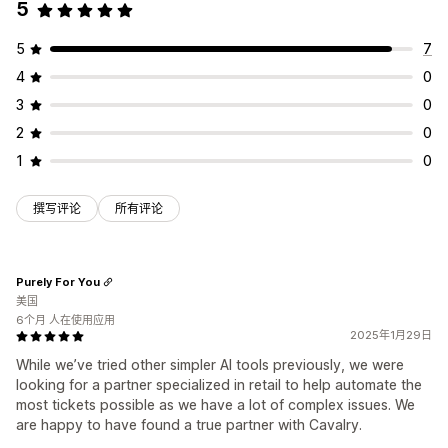
5
5
7
4
0
3
0
2
0
1
0
撰写评论
所有评论
Purely For You
美国
6个月 人在使用应用
2025年1月29日
While we’ve tried other simpler AI tools previously, we were
looking for a partner specialized in retail to help automate the
most tickets possible as we have a lot of complex issues. We
are happy to have found a true partner with Cavalry.